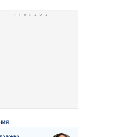
ения
падение