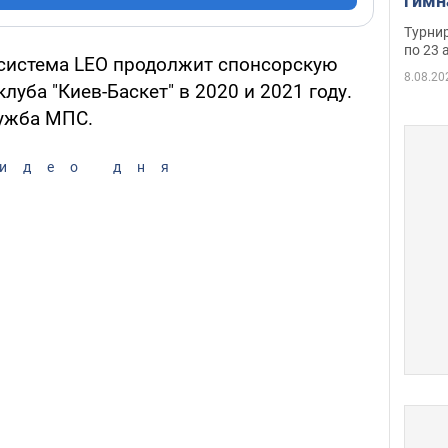
гимн
офиц
Турнир
на ч
по 23 
система LEO продолжит спонсорскую
осно
8.08.20
луба "Киев-Баскет" в 2020 и 2021 году.
лужба МПС.
идео дня