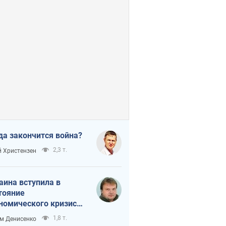
да закончится война?
2,3 т.
 Христензен
аина вступила в
тояние
номического кризиса.
ь ли свет в конце
1,8 т.
м Денисенко
неля?