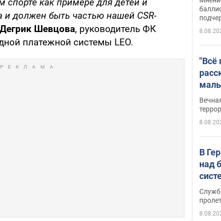
 спорте как примере для детей и
баллис
да и должен быть частью нашей
CSR
-
подче
 Дегрик Шевцова
, руководитель ФК
8.08.20
дной платежной системы LEO.
"Всё
расс
маль
резу
Вечна
обла
терро
8.08.20
В Ге
над 
сист
Служб
проле
8.08.20