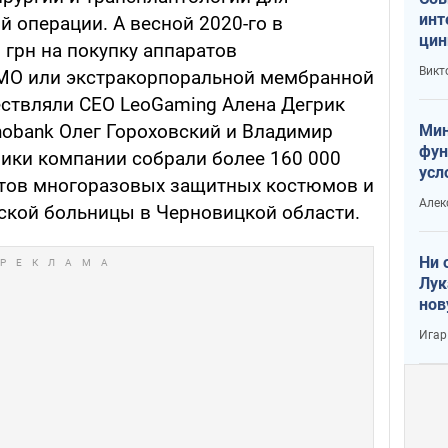
инт
 операции. А весной 2020-го в
цин
 грн на покупку аппаратов
или
Викт
КМО или экстракорпоральной мембранной
Тра
ествляли CEO LeoGaming Алена Дегрик
obank Олег Гороховский и Владимир
Мин
фун
ники компании собрали более 160 000
усл
ктов многоразовых защитных костюмов и
вое
Алек
ской больницы в Черновицкой области.
Ни 
Лук
нов
Игар