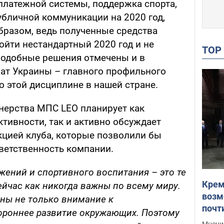
платежной системы, поддержка спорта,
убличной коммуникации на 2020 год,
бразом, ведь полученные средства
ойти нестандартный 2020 год и не
TO
Подобные решения отмечены и в
ат Украины – главного профильного
о этой дисциплине в нашей стране.
нерства МПС LEO планирует как
тивности, так и активно обсуждает
цией клуба, которые позволили бы
ветственность компании.
жений и спортивного воспитания – это те
Крем
ейчас как никогда важны по всему миру.
возм
жны не только внимание к
почт
тороннее развитие окружающих. Поэтому
Укра
Мнение