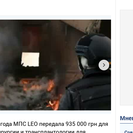
Мн
года МПС LEO передала 935 000 грн для
ирургии и трансплантологии для
Сов