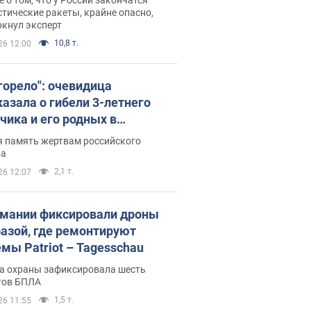
тические ракеты, крайне опасно,
ркнул эксперт
10,8 т.
26 12:00
 горело": очевидица
казала о гибели 3-летнего
чика и его родных в
льтате атаки РФ на Киевскую
я память жертвам российского
сть. Видео и фото
ра
2,1 т.
26 12:07
рмании фиксировали дроны
базой, где ремонтируют
емы Patriot – Tagesschau
а охраны зафиксировала шесть
тов БПЛА
1,5 т.
26 11:55