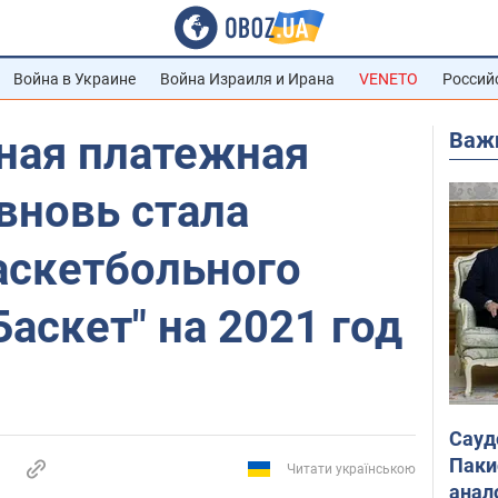
Война в Украине
Война Израиля и Ирана
VENETO
Россий
Важ
ая платежная
вновь стала
аскетбольного
Баскет" на 2021 год
Сауд
Паки
Читати українською
анал