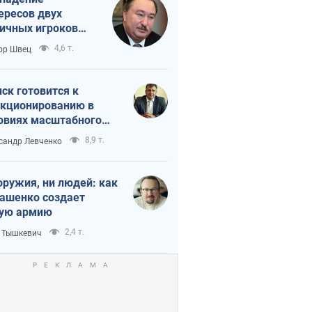
ересов двух
ичных игроков
 тайный план
4,6 т.
ор Швец
мпа и Путина?
ск готовится к
кционированию в
овиях масштабного
нного кризиса
8,9 т.
сандр Левченко
оружия, ни людей: как
ашенко создает
ую армию
2,4 т.
 Тышкевич