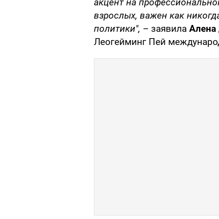
акцент на профессиональном
взрослых, важен как никог
политики",
– заявила
Алена
Леогейминг Пей междунаро