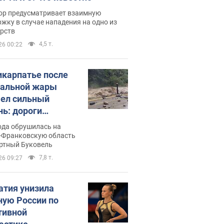
ор предусматривает взаимную
жку в случае нападения на одно из
арств
4,5 т.
26 00:22
икарпатье после
альной жары
ел сильный
нь: дороги
ратились в реки.
ода обрушилась на
о
-Франковскую область
ортный Буковель
7,8 т.
26 09:27
атия унизила
ную России по
тивной