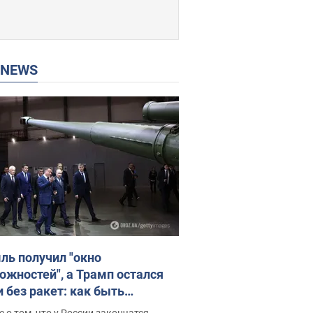
P NEWS
ль получил "окно
ожностей", а Трамп остался
и без ракет: как быть
ине? Интервью с Мельником
 о том, что у России закончатся