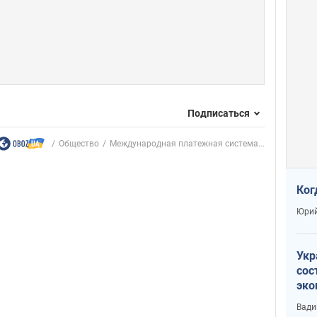
Подписаться
Общество
Международная платежная система...
Ког
Юрий
Укр
сос
эко
Ест
Вади
тун