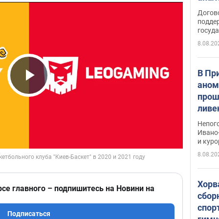
Догов
поддер
госуд
8.08.20
В Пр
аном
Play Video
прош
ливе
прев
Непог
Виде
Ивано
и кур
8.08.20
Хорв
рсе главного – подпишитесь на Новини на
сбор
спор
Подписаться