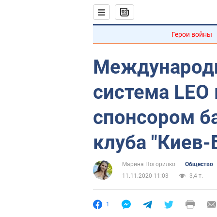
Герои войны
Международн
система LEO 
спонсором б
клуба "Киев-
Марина Погорилко
Общество
11.11.2020 11:03
3,4 т.
1