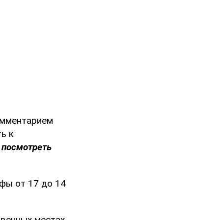
омментарием
ь к
 посмотреть
фы от 17 до 14
твенных местах