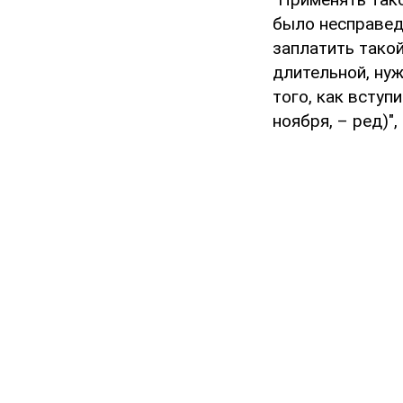
было несправед
заплатить тако
длительной, ну
того, как вступ
ноября, – ред)",