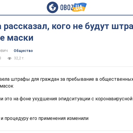
рассказал, кого не будут штр
ие маски
ович
Общество
8
32,2 т.
ввела штрафы для граждан за пребывание в общественных
 масок
и это на фоне ухудшения эпидситуации с коронавирусной
и процедуру его применения изменили