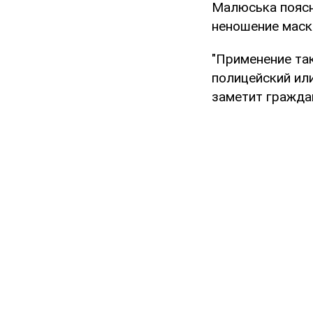
Малюська поясн
неношение маск
"Применение та
полицейский ил
заметит гражда