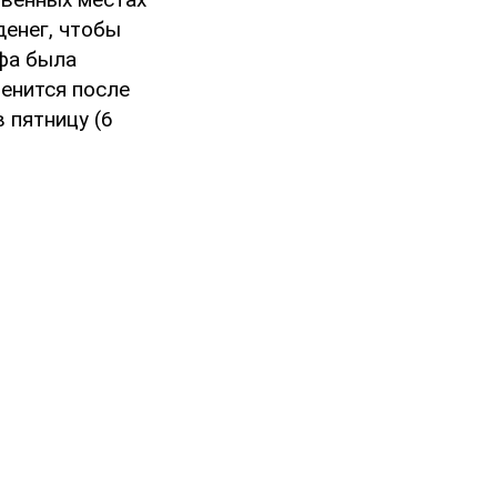
денег, чтобы
фа была
менится после
в пятницу (6