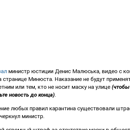
зал
министр юстиции Денис Малюська, видео с к
а странице Минюста. Наказание не будут применят
ним или тем, кто не носит маску на улице
(чтобы
ьте новость до конца)
.
ение любых правил карантина существовали штра
дчеркнул министр.
ой огромный штраф за отсутствие маски в общес