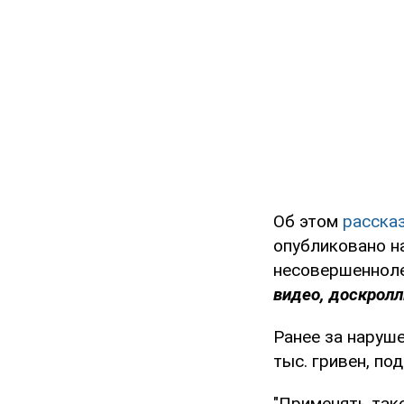
Об этом
расска
опубликовано н
несовершеннолет
видео, доскролл
Ранее за наруш
тыс. гривен, по
"Применять так