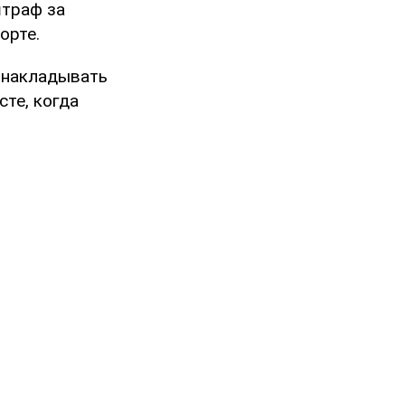
штраф за
орте.
т накладывать
те, когда