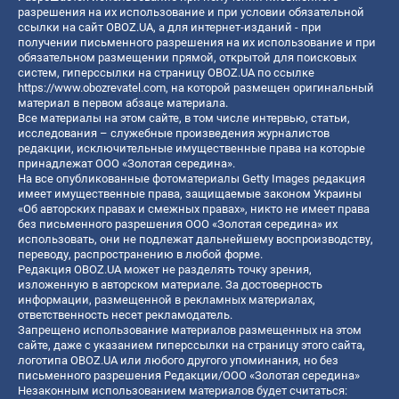
разрешения на их использование и при условии обязательной
ссылки на сайт OBOZ.UA, а для интернет-изданий - при
получении письменного разрешения на их использование и при
обязательном размещении прямой, открытой для поисковых
систем, гиперссылки на страницу OBOZ.UA по ссылке
https://www.obozrevatel.com
, на которой размещен оригинальный
материал в первом абзаце материала.
Все материалы на этом сайте, в том числе интервью, статьи,
исследования – служебные произведения журналистов
редакции, исключительные имущественные права на которые
принадлежат ООО «Золотая середина».
На все опубликованные фотоматериалы Getty Images редакция
имеет имущественные права, защищаемые законом Украины
«Об авторских правах и смежных правах», никто не имеет права
без письменного разрешения ООО «Золотая середина» их
использовать, они не подлежат дальнейшему воспроизводству,
переводу, распространению в любой форме.
Редакция OBOZ.UA может не разделять точку зрения,
изложенную в авторском материале. За достоверность
информации, размещенной в рекламных материалах,
ответственность несет рекламодатель.
Запрещено использование материалов размещенных на этом
сайте, даже с указанием гиперссылки на страницу этого сайта,
логотипа OBOZ.UA или любого другого упоминания, но без
письменного разрешения Редакции/ООО «Золотая середина»
Незаконным использованием материалов будет считаться: