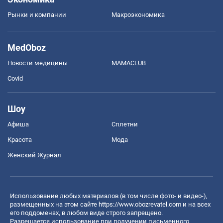
Рынки и компании
Mакроэкономика
MedOboz
Новости медицины
MAMACLUB
Covid
Шоу
Афиша
Сплетни
Красота
Мода
Женский Журнал
Использование любых материалов (в том числе фото- и видео-),
размещенных на этом сайте
https://www.obozrevatel.com
и на всех
его поддоменах, в любом виде строго запрещено.
Разрешается использование при получении письменного