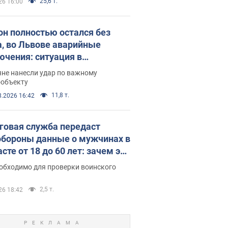
25,6 т.
26 16:00
он полностью остался без
а, во Львове аварийные
ючения: ситуация в
госистеме 6 августа
яне нанесли удар по важному
ообъекту
11,8 т.
8.2026 16:42
говая служба передаст
бороны данные о мужчинах в
сте от 18 до 60 лет: зачем это
о
еобходимо для проверки воинского
2,5 т.
26 18:42