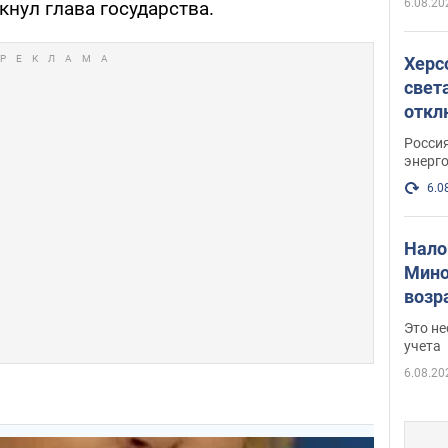
6.08.20
кнул глава государства.
Херс
свет
откл
энер
Росси
энерг
6.0
Нало
Мино
возра
нужн
Это н
учета
6.08.20