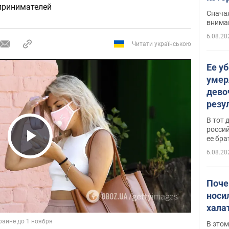
принимателей
"агр
Сначал
внима
6.08.20
Читати українською
Ее у
умер
дево
резу
атак
В тот 
обла
россий
ее бра
Play Video
6.08.20
Поче
носи
хала
В этом