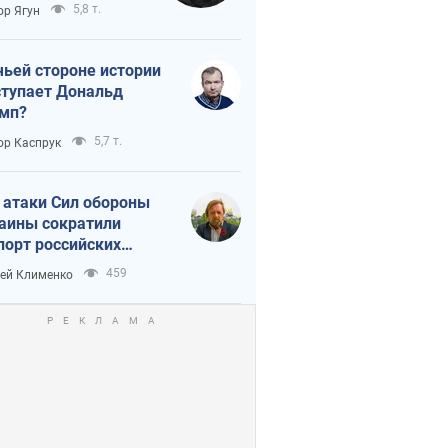
тическая
5,8 т.
ор Ягун
истика
чьей стороне истории
тупает Дональд
мп?
5,7 т.
ор Каспрук
 атаки Сил обороны
аины сократили
порт российских
тепродуктов
459
ей Клименко