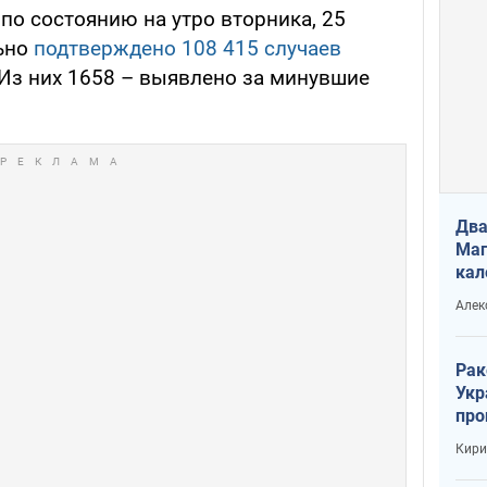
, по состоянию на утро вторника, 25
льно
подтверждено 108 415 случаев
Из них 1658 – выявлено за минувшие
Два
Маг
кал
Алек
Рак
Укр
про
соб
Кири