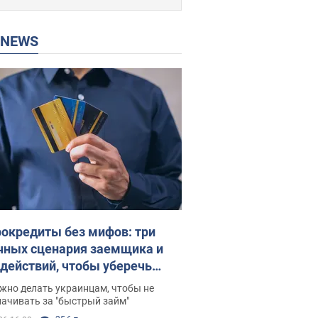
P NEWS
окредиты без мифов: три
чных сценария заемщика и
 действий, чтобы уберечь
 деньги
жно делать украинцам, чтобы не
ачивать за "быстрый займ"