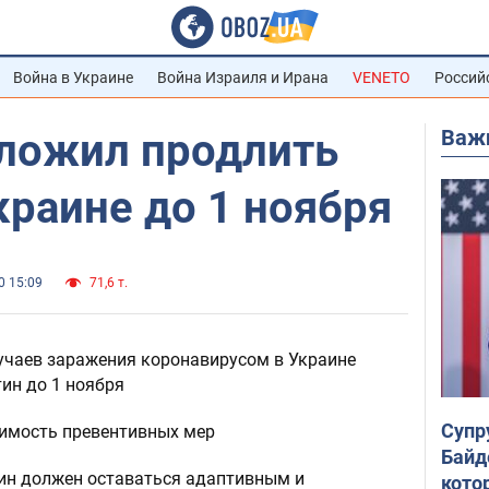
Война в Украине
Война Израиля и Ирана
VENETO
Россий
Важ
ложил продлить
краине до 1 ноября
0 15:09
71,6 т.
лучаев заражения коронавирусом в Украине
ин до 1 ноября
Супр
имость превентивных мер
Байд
тин должен оставаться адаптивным и
кото