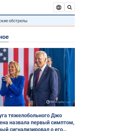
ские обстрелы
ное
уга тяжелобольного Джо
ена назвала первый симптом,
рый сигнализировал о его