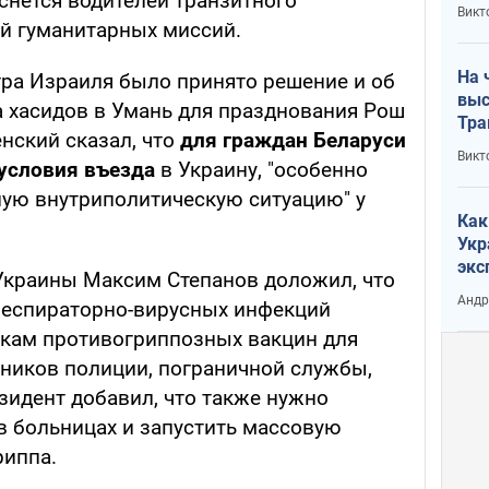
оснется водителей транзитного
кри
Викт
лог
ей гуманитарных миссий.
На 
ра Израиля было принято решение и об
выс
 хасидов в Умань для празднования Рош
Тра
енский сказал, что
для граждан Беларуси
Викт
условия въезда
в Украину, "особенно
ую внутриполитическую ситуацию" у
Как
Укр
экс
Украины Максим Степанов доложил, что
неф
Андр
респираторно-вирусных инфекций
пкам противогриппозных вакцин для
тников полиции, пограничной службы,
зидент добавил, что также нужно
в больницах и запустить массовую
риппа.