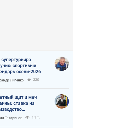
 супертурнира
учих: спортивній
ендарь осени-2026
330
сандр Липенко
етный щит и меч
аины: ставка на
изводство
ственных ракет
1,1 т.
лл Татаринов