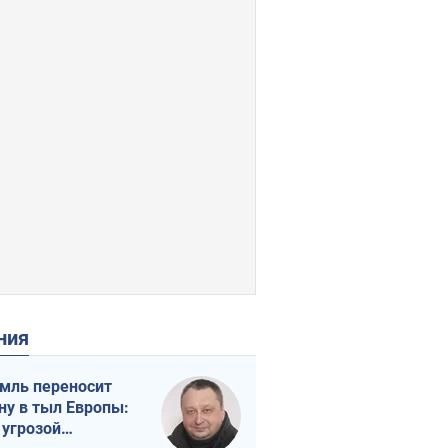
ения
мль переносит
ну в тыл Европы:
 угрозой