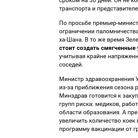
сроком на 30 дней. Он не к
транспорта и представител
По просьбе премьер-минист
ограничении паломничества
ха-Шана. В то же время Зел
стоит создать смягченные 
учитывая крайне напряженн
соседей.
Министр здравоохранения 
из-за приближения сезона 
Минздрав готовится к заку
групп риска: медиков, рабо
области образования. А пре
увеличить количество коек 
программу вакцинации от г