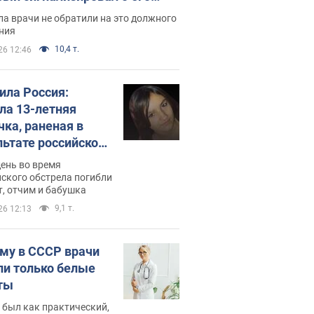
ессивном" раке
а врачи не обратили на это должного
ния
10,4 т.
26 12:46
била Россия:
ла 13-летняя
чка, раненая в
льтате российской
и на Сумскую
день во время
сть. Фото
ского обстрела погибли
т, отчим и бабушка
9,1 т.
26 12:13
му в СССР врачи
ли только белые
ты
 был как практический,