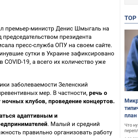
TO
зал премьер-министр Денис Шмыгаль на
д председательством президента
сала пресс-служба ОПУ на своем сайте.
минувшие сутки в Украине зафиксировано
в COVID-19, а всего их количество уже
мики заболеваемости Зеленский
ревентивных мер. В частности,
речь о
Микр
у ночных клубов, проведение концертов.
типи
план
аться адаптивным и
свои
редпринимателей
. Малый и средний
Что ну
перепл
жность правильно организовать работу