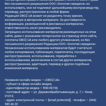
без письменного разрешения ООО «Золотая середина» их
использовать, они не подлежат дальнейшему воспроизводству,
переводу, распространению в любой форме.
Редакция OBOZ.UA может не разделять точку зрения,
изложенную в авторском материале. За достоверность
информации, размещенной в рекламных материалах,
ответственность несет рекламодатель.
Запрещено использование материалов размещенных на этом
сайте, даже с указанием гиперссылки на страницу этого сайта,
логотипа OBOZ.UA или любого другого упоминания, но без
письменного разрешения Редакции/ООО «Золотая середина»
Незаконным использованием материалов будет считаться:
любое копирование, публикация, перепечатка, последующее
распространение, использование, переработка с
использованием, включением в состав других материалов,
распространение, адаптация, перевод и другие подобные
изменения материала.
Название онлайн медиа — «OBOZ.UA»
- субъект в сфере онлайн медиа;
- идентификатор медиа — R40-06156;
- почтовый адрес — ул. Деревообрабатывающая, д. 7, г. Киев,
01013;
- адрес электронной почты —
[email protected]
; - телефон — (044)
585 46 20