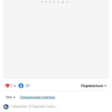
7
57
Подписаться
Теги
Редакционная политика
Общество
В "красных" зонах...