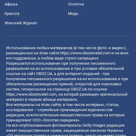
Афиша
Сплетни
Красота
Мода
Женский Журнал
Использование любых материалов (в том числе фото- и видео-),
размещенных на этом сайте
https://www.obozrevatel.com
и на всех
его поддоменах, в любом виде строго запрещено.
Разрешается использование при получении письменного
разрешения на их использование и при условии обязательной
ссылки на сайт OBOZ.UA, а для интернет-изданий - при
получении письменного разрешения на их использование и при
обязательном размещении прямой, открытой для поисковых
систем, гиперссылки на страницу OBOZ.UA по ссылке
https://www.obozrevatel.com
, на которой размещен оригинальный
материал в первом абзаце материала.
Все материалы на этом сайте, в том числе интервью, статьи,
исследования – служебные произведения журналистов
редакции, исключительные имущественные права на которые
принадлежат ООО «Золотая середина».
На все опубликованные фотоматериалы Getty Images редакция
имеет имущественные права, защищаемые законом Украины
«Об авторских правах и смежных правах», никто не имеет права