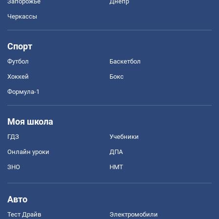
Запорожье
Днепр
Черкассы
Спорт
Футбол
Баскетбол
Хоккей
Бокс
Формула-1
Моя школа
ГДЗ
Учебники
Онлайн уроки
ДПА
ЗНО
НМТ
Авто
Тест Драйв
Электромобили