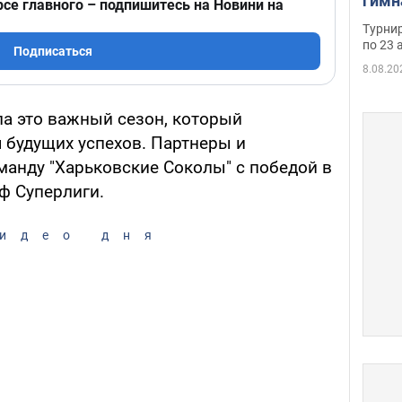
гимн
рсе главного – подпишитесь на Новини на
офиц
Турнир
на ч
по 23 
Подписаться
осно
8.08.20
ла это важный сезон, который
 будущих успехов. Партнеры и
анду "Харьковские Соколы" с победой в
ф Суперлиги.
идео дня