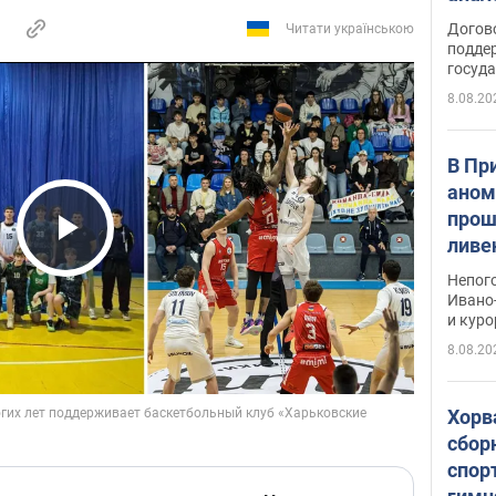
Догов
Читати українською
поддер
госуд
8.08.20
В Пр
аном
прош
ливе
Play Video
прев
Непог
Виде
Ивано
и кур
8.08.20
Хорв
сбор
спор