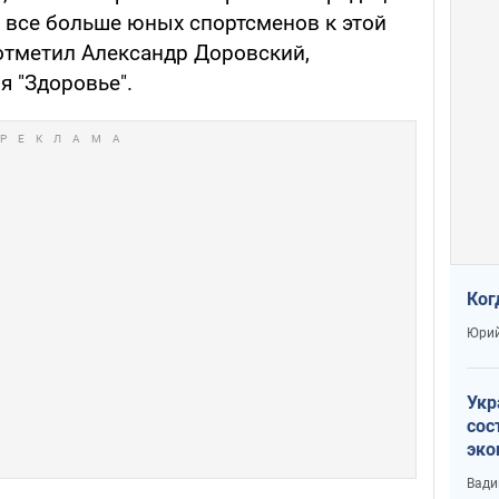
ь все больше юных спортсменов к этой
 отметил Александр Доровский,
я "Здоровье".
Ког
Юрий
Укр
сос
эко
Ест
Вади
тун