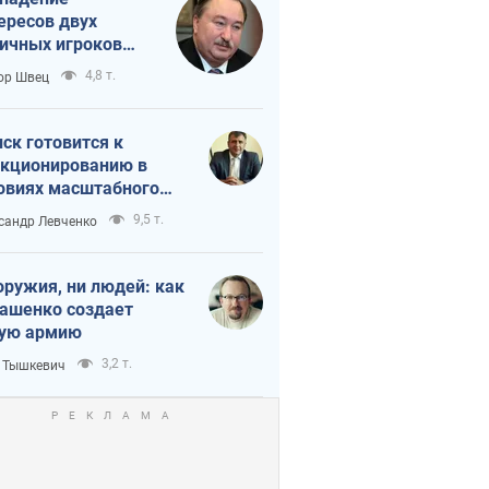
ересов двух
ичных игроков
 тайный план
4,8 т.
ор Швец
мпа и Путина?
ск готовится к
кционированию в
овиях масштабного
нного кризиса
9,5 т.
сандр Левченко
оружия, ни людей: как
ашенко создает
ую армию
3,2 т.
 Тышкевич