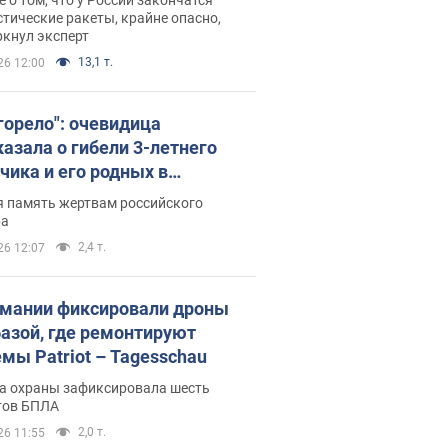
тические ракеты, крайне опасно,
ркнул эксперт
13,1 т.
26 12:00
 горело": очевидица
казала о гибели 3-летнего
чика и его родных в
льтате атаки РФ на Киевскую
я память жертвам российского
сть. Видео и фото
ра
2,4 т.
26 12:07
рмании фиксировали дроны
базой, где ремонтируют
емы Patriot – Tagesschau
а охраны зафиксировала шесть
тов БПЛА
2,0 т.
26 11:55