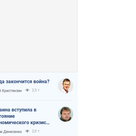
да закончится война?
2,5 т.
 Христензен
аина вступила в
тояние
номического кризиса.
ь ли свет в конце
2,0 т.
м Денисенко
неля?