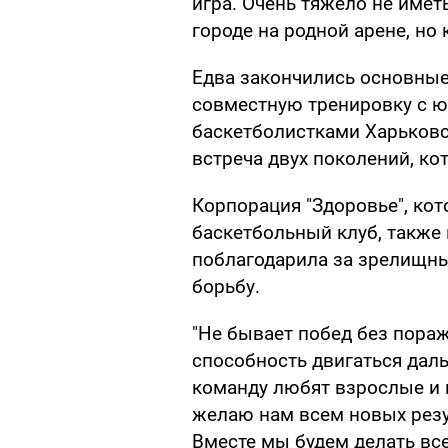
игра. Очень тяжело не име
городе на родной арене, но
Едва закончились основные
совместную тренировку с 
баскетболистками Харьков
встреча двух поколений, ко
Корпорация "Здоровье", ко
баскетбольный клуб, также
поблагодарила за зрелищн
борьбу.
"Не бывает побед без пораж
способность двигаться даль
команду любят взрослые и 
желаю нам всем новых рез
Вместе мы будем делать вс