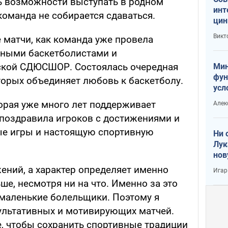
ть возможности выступать в родном
инт
 команда не собирается сдаваться.
цин
или
Викт
 матчи, как команда уже провела
Тра
юными баскетболистами и
ской СДЮСШОР. Состоялась очередная
Мин
фун
торых объединяет любовь к баскетболу.
усл
вое
торая уже много лет поддерживает
Алек
 поздравила игроков с достижениями и
ые игры и настоящую спортивную
Ни 
Лук
нов
ений, а характер определяет именно
Игар
ше, несмотря ни на что. Именно за это
маленькие болельщики. Поэтому я
ультативных и мотивирующих матчей.
е, чтобы сохранить спортивные традиции