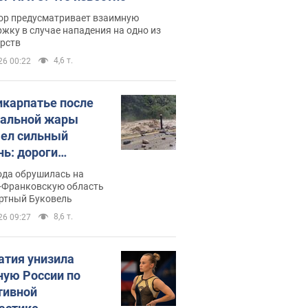
ор предусматривает взаимную
жку в случае нападения на одно из
арств
4,6 т.
26 00:22
икарпатье после
альной жары
ел сильный
нь: дороги
ратились в реки.
ода обрушилась на
о
-Франковскую область
ортный Буковель
8,6 т.
26 09:27
атия унизила
ную России по
тивной