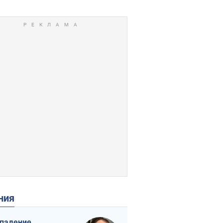
ения
падение