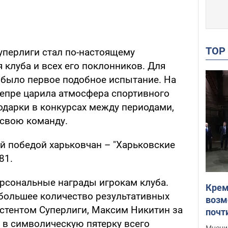
TO
уперлиги стал по-настоящему
 клуба и всех его поклонников. Для
о было первое подобное испытание. На
непре царила атмосфера спортивного
одарки в конкурсах между периодами,
свою команду.
й победой харьковчан – "Харьковские
81.
ерсональные награды игрокам клуба.
Крем
большее количество результативных
возм
истентом Суперлиги, Максим Никитин за
почт
в символическую пятерку всего
Укра
Мнение