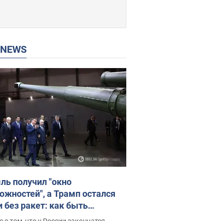
P NEWS
ль получил "окно
ожностей", а Трамп остался
и без ракет: как быть
ине? Интервью с Мельником
 о том, что у России закончатся