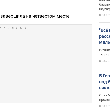
баллис
подче
 завершила на четвертом месте.
8.08.20
"Всё
расс
маль
резу
Вечна
обла
терро
8.08.20
В Ге
над 
сист
Служб
проле
8.08.20