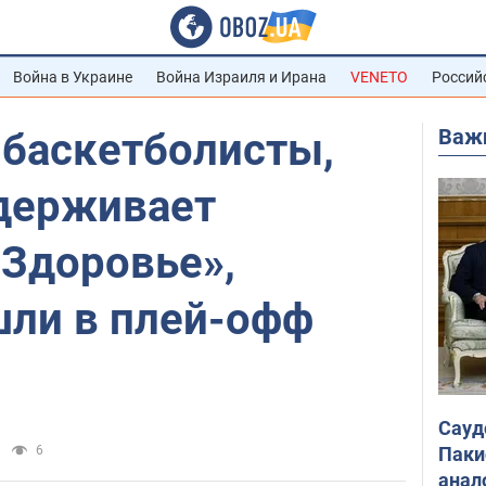
Война в Украине
Война Израиля и Ирана
VENETO
Россий
Важ
 баскетболисты,
держивает
«Здоровье»,
ли в плей-офф
Сауд
Паки
6
анал