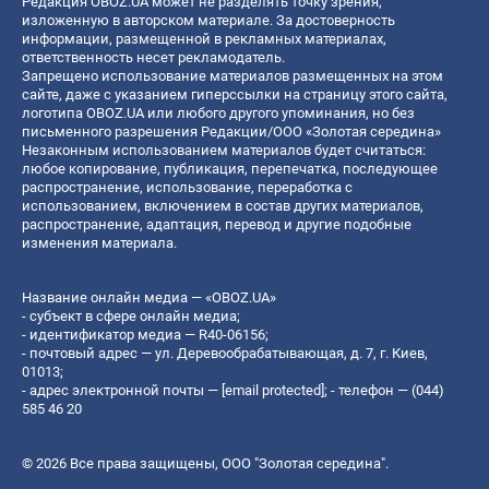
Редакция OBOZ.UA может не разделять точку зрения,
изложенную в авторском материале. За достоверность
информации, размещенной в рекламных материалах,
ответственность несет рекламодатель.
Запрещено использование материалов размещенных на этом
сайте, даже с указанием гиперссылки на страницу этого сайта,
логотипа OBOZ.UA или любого другого упоминания, но без
письменного разрешения Редакции/ООО «Золотая середина»
Незаконным использованием материалов будет считаться:
любое копирование, публикация, перепечатка, последующее
распространение, использование, переработка с
использованием, включением в состав других материалов,
распространение, адаптация, перевод и другие подобные
изменения материала.
Название онлайн медиа — «OBOZ.UA»
- субъект в сфере онлайн медиа;
- идентификатор медиа — R40-06156;
- почтовый адрес — ул. Деревообрабатывающая, д. 7, г. Киев,
01013;
- адрес электронной почты —
[email protected]
; - телефон — (044)
585 46 20
© 2026 Все права защищены, ООО "Золотая середина".