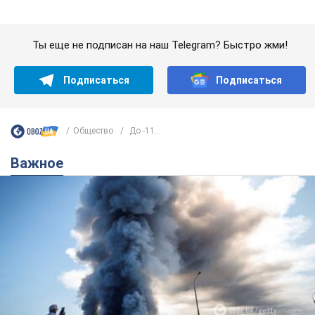
"У меня для россиян плохие новости": Селезнев
предположил, чем закончится "война складов"
Москва может превратиться в "остров" и погрузиться в
темноту, спрогнозировал военный эксперт
5.08.2026 16:00
59,8 т.
Банки "готовятся" к новому курсу
доллара: украинцам рассказали,
чего ожидать