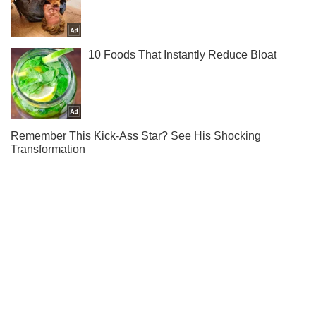
Ты еще не подписан на наш Telegram? Быстро жми!
Подписаться
Подписаться
Общество
До -11...
Важное