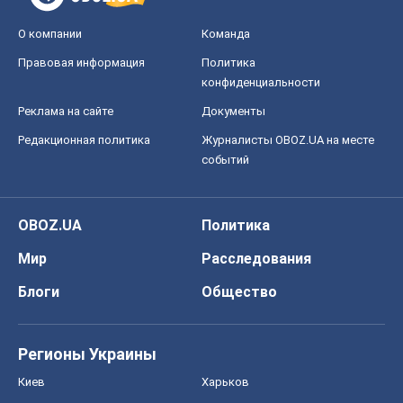
Мир
Расследования
Блоги
Общество
Регионы Украины
Киев
Харьков
Запорожье
Днепр
Черкассы
Спорт
Футбол
Баскетбол
Хоккей
Бокс
Формула-1
Моя школа