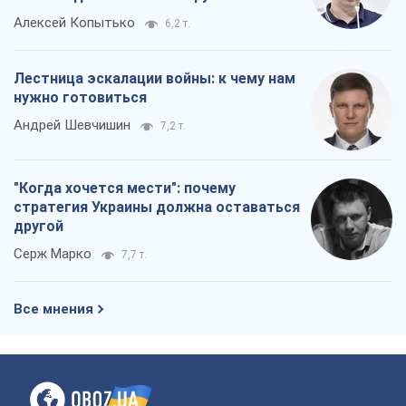
Серж Марко
7,7 т.
Все мнения
О компании
Команда
Правовая информация
Политика
конфиденциальности
Реклама на сайте
Документы
Редакционная политика
Журналисты OBOZ.UA на месте
событий
OBOZ.UA
Политика