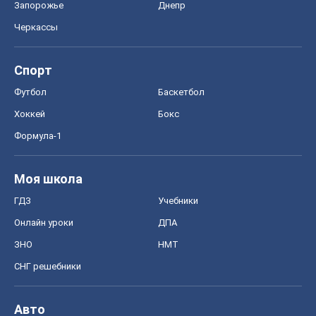
ГДЗ
Учебники
Онлайн уроки
ДПА
ЗНО
НМТ
СНГ решебники
Авто
Тест Драйв
Электромобили
Акции
Сервис
Food Oboz
Рецепты
Напитки
Диеты
Экономика