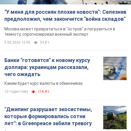
Каким будет курс валюты в обменниках
10 годин тому
116,4 т.
"Джипинг разрушает экосистемы,
которые формировались сотни
лет": в Greenpeace забили тревогу
В высокогорье расположены альпийские и
субальпийские луга – редкие природные
комплексы, которые формировались на протяжении сотен
лет
10 годин тому
1,3 т.