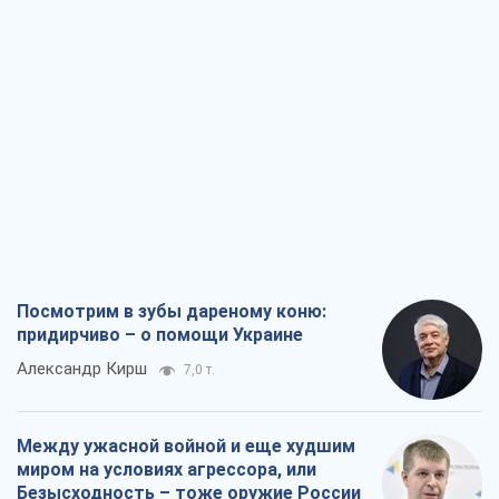
Посмотрим в зубы дареному коню:
придирчиво – о помощи Украине
Александр Кирш
7,0 т.
Между ужасной войной и еще худшим
миром на условиях агрессора, или
Безысходность – тоже оружие России
Алексей Копытько
6,2 т.
Лестница эскалации войны: к чему нам
нужно готовиться
Андрей Шевчишин
7,2 т.
"Когда хочется мести": почему
стратегия Украины должна оставаться
другой