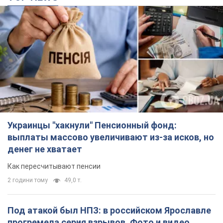
выплаты массово увеличивают из-за исков, но
денег не хватает
Как пересчитывают пенсии
2 години тому
49,0 т.
Под атакой был НПЗ: в российском Ярославле
прогремела серия взрывов. Фото и видео
В промзоне фиксирует несколько очагов пожара
8 хвилин тому
3,4 т.
ВСУ отминусовали ещё 1330 оккупантов и
сбили более 1800 российских БПЛА – Генштаб
Численность путинской армии сокращается
3 години тому
16,2 т.