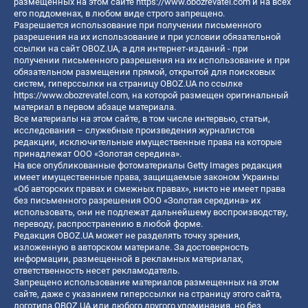
размещенных на этом сайте
https://www.obozrevatel.com
и на всех
его поддоменах, в любом виде строго запрещено.
Разрешается использование при получении письменного
разрешения на их использование и при условии обязательной
ссылки на сайт OBOZ.UA, а для интернет-изданий - при
получении письменного разрешения на их использование и при
обязательном размещении прямой, открытой для поисковых
систем, гиперссылки на страницу OBOZ.UA по ссылке
https://www.obozrevatel.com
, на которой размещен оригинальный
материал в первом абзаце материала.
Все материалы на этом сайте, в том числе интервью, статьи,
исследования – служебные произведения журналистов
редакции, исключительные имущественные права на которые
принадлежат ООО «Золотая середина».
На все опубликованные фотоматериалы Getty Images редакция
имеет имущественные права, защищаемые законом Украины
«Об авторских правах и смежных правах», никто не имеет права
без письменного разрешения ООО «Золотая середина» их
использовать, они не подлежат дальнейшему воспроизводству,
переводу, распространению в любой форме.
Редакция OBOZ.UA может не разделять точку зрения,
изложенную в авторском материале. За достоверность
информации, размещенной в рекламных материалах,
ответственность несет рекламодатель.
Запрещено использование материалов размещенных на этом
сайте, даже с указанием гиперссылки на страницу этого сайта,
логотипа OBOZ.UA или любого другого упоминания, но без