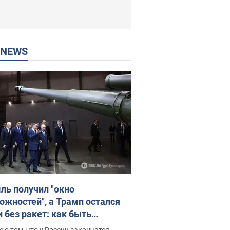
P NEWS
ль получил "окно
ожностей", а Трамп остался
и без ракет: как быть
ине? Интервью с Мельником
 о том, что у России закончатся