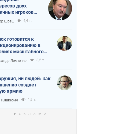
ересов двух
ичных игроков
 тайный план
4,4 т.
ор Швец
мпа и Путина?
ск готовится к
кционированию в
овиях масштабного
нного кризиса
8,5 т.
сандр Левченко
оружия, ни людей: как
ашенко создает
ую армию
1,9 т.
 Тышкевич