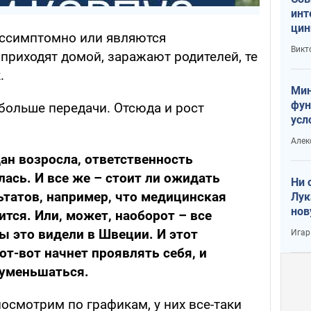
инт
цин
ессимптомно или являются
или
Викт
приходят домой, заражают родителей, те
Тра
.
Мин
фун
больше передачи. Отсюда и рост
усл
вое
Алек
ан возросла, ответственность
сь. И все же – стоит ли ожидать
Ни 
ьтатов, например, что медицинская
Лук
нов
ится. Или, может, наоборот – все
ы это видели в Швеции. И этот
Игар
т-вот начнет проявлять себя, и
 уменьшаться.
осмотрим по графикам, у них все-таки