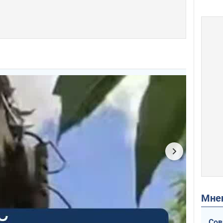
Мн
Сов