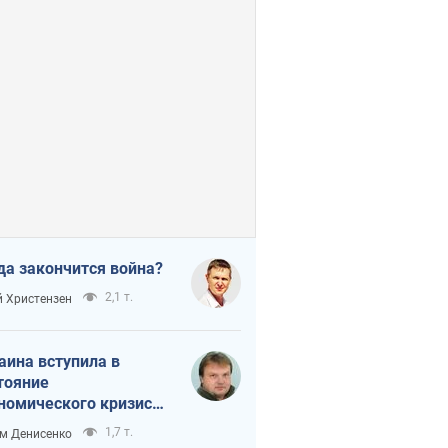
да закончится война?
2,1 т.
 Христензен
аина вступила в
тояние
номического кризиса.
ь ли свет в конце
1,7 т.
м Денисенко
неля?