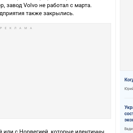
, завод Volvo не работал с марта.
дприятия также закрылись.
Ког
Юрий
Укр
сос
эко
Ест
Вади
 или с Норвегией, которые идентичны
тун