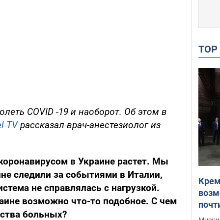
TO
леть COVID -19 и наоборот. Об этом в
l TV
рассказал врач-анестезиолог из
коронавирусом в Украине растет. Мы
ине следили за событиями в Италии,
Крем
истема не справлялась с нагрузкой.
возм
раине возможно что-то подобное. С чем
почт
ества больных?
Укра
Мнение