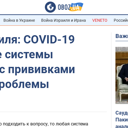
Война в Украине
Война Израиля и Ирана
VENETO
Россий
Важ
иля: COVID-19
е системы
 с прививками
проблемы
Сауд
Паки
о подходить к вопросу, то любая система
анал