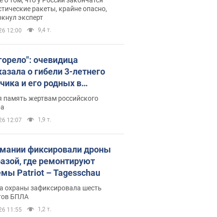
тические ракеты, крайне опасно,
ркнул эксперт
9,4 т.
26 12:00
 горело": очевидица
казала о гибели 3-летнего
чика и его родных в
льтате атаки РФ на Киевскую
я память жертвам российского
сть. Видео и фото
ра
1,9 т.
26 12:07
рмании фиксировали дроны
базой, где ремонтируют
емы Patriot – Tagesschau
а охраны зафиксировала шесть
тов БПЛА
1,2 т.
26 11:55