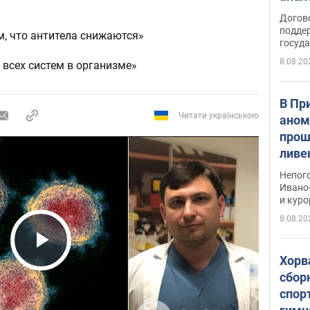
Догов
поддер
, что антитела снижаются»
госуд
8.08.20
 всех систем в организме»
В Пр
Читати українською
аном
прош
ливе
прев
Непог
Виде
Ивано
и кур
8.08.20
Play Video
Хорв
сбор
спор