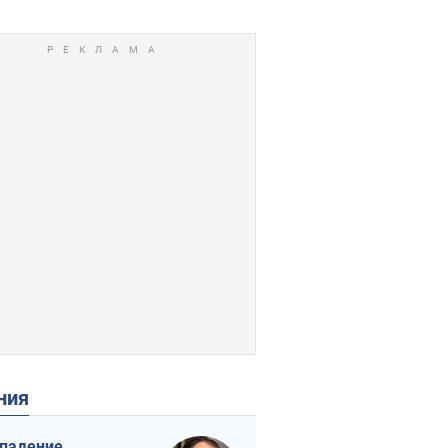
ения
падение