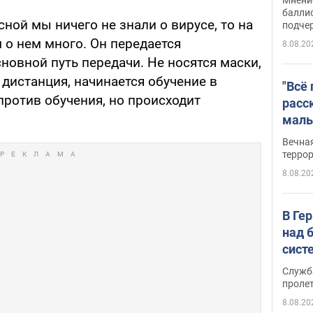
баллис
сной мы ничего не знали о вирусе, то на
подче
 о нем много. Он передается
8.08.20
новной путь передачи. Не носятся маски,
дистанция, начинается обучение в
"Всё
 против обучения, но происходит
расс
маль
резу
Вечна
обла
терро
8.08.20
В Ге
над 
сист
Служб
проле
8.08.20