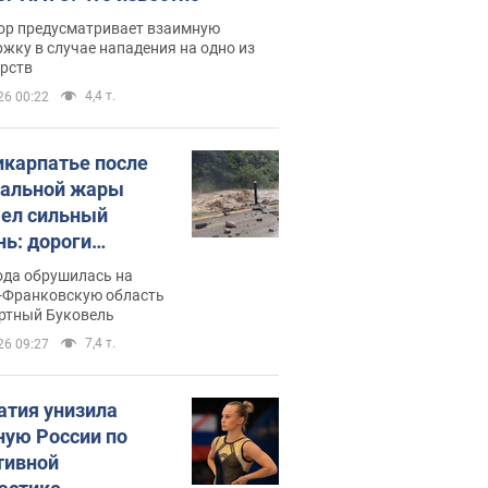
ор предусматривает взаимную
жку в случае нападения на одно из
арств
4,4 т.
26 00:22
икарпатье после
альной жары
ел сильный
нь: дороги
ратились в реки.
ода обрушилась на
о
-Франковскую область
ортный Буковель
7,4 т.
26 09:27
атия унизила
ную России по
тивной