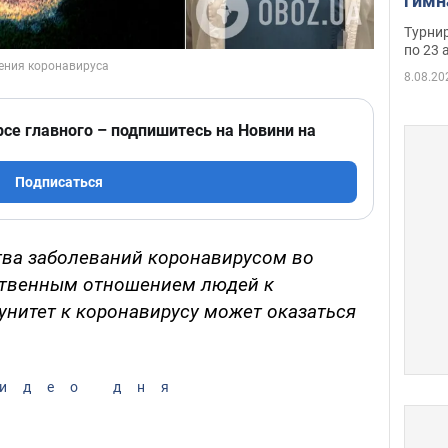
гимн
офиц
Турнир
на ч
по 23 
осно
8.08.20
рсе главного – подпишитесь на Новини на
Подписаться
тва заболеваний коронавирусом во
ственным отношением людей к
нитет к коронавирусу может оказаться
идео дня