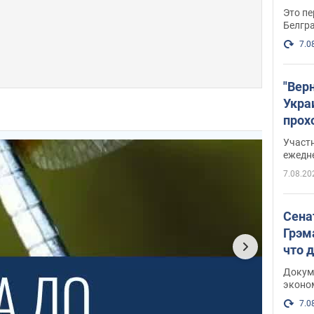
Это пе
Белгр
7.0
"Вер
Укра
прох
плак
Участ
ежедн
7.08.20
Сена
Грэм
что 
Докум
эконо
7.0