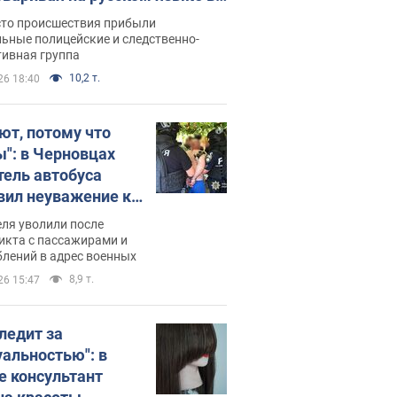
рутке: полиция составила
сто происшествия прибыли
нистративный протокол.
ьные полицейские и следственно-
тивная группа
о
10,2 т.
26 18:40
ют, потому что
ы": в Черновцах
тель автобуса
вил неуважение к
инским военным и
ля уволили после
тился за это.
икта с пассажирами и
лений в адрес военных
о
8,9 т.
26 15:47
следит за
уальностью": в
е консультант