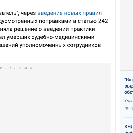
атель", через
введение новых правил
едусмотренных поправками в статью 242
иняла решение о введении практики
тел умерших судебно-медицинскими
решений уполномоченных сотрудников
"Ва
выд
обс
дро
Укра
офи
3
КНД
вой