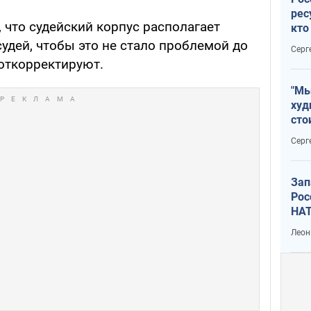
рес
 что судейский корпус располагает
кто
дик
удей, чтобы это не стало проблемой до
Серг
 откорректируют.
"Мы
худ
сто
отч
Серг
рак
Зап
Рос
НАТ
Леон