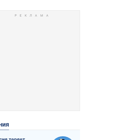
ения
сия теряет