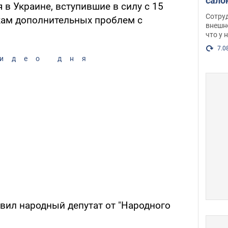
сало
в Украине, вступившие в силу с 15
оско
Сотру
икам дополнительных проблем с
посл
внешн
что у 
разг
Фото
7.0
идео дня
вил народный депутат от "Народного