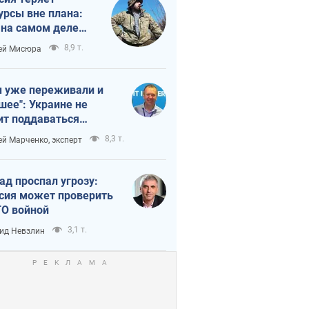
урсы вне плана:
 на самом деле
тует темп войны
8,9 т.
ей Мисюра
 уже переживали и
шее": Украине не
ит поддаваться
аянию из-за
8,3 т.
ей Марченко, эксперт
етного террора
ад проспал угрозу:
сия может проверить
О войной
3,1 т.
ид Невзлин