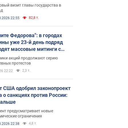
рвый визит главы государства в
ад
82,8 т.
8.2026 22:55
ните Федорова": в городах
ины уже 23-й день подряд
одят массовые митинги с
атами. Фото и видео
ники акций продолжают серию
евных протестов
2,3 т.
26 22:22
т США одобрил законопроект
а о санкциях против России:
дальше
ент предусматривает новые
мические ограничения
4,8 т.
8.2026 22:38