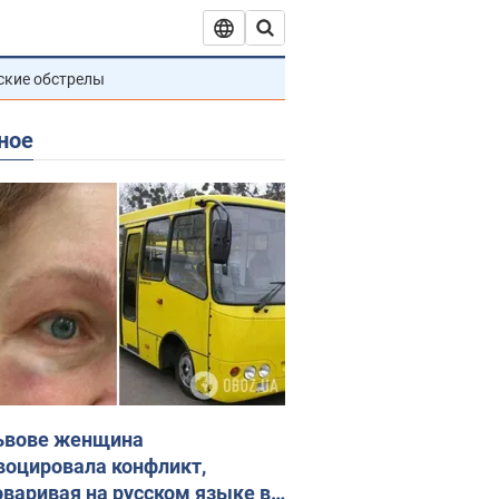
ские обстрелы
ное
ьвове женщина
воцировала конфликт,
оваривая на русском языке в