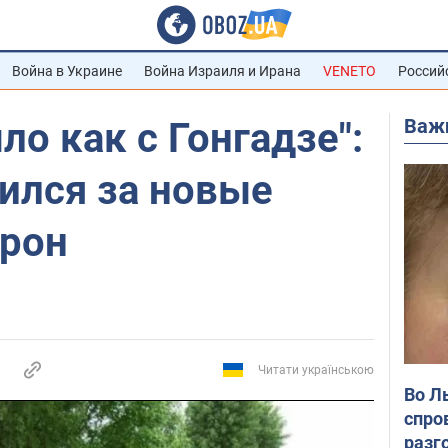
Война в Украине
Война Израиля и Ирана
VENETO
Россий
Важ
ло как с Гонгадзе":
ился за новые
орон
Читати українською
Во Л
спро
разг