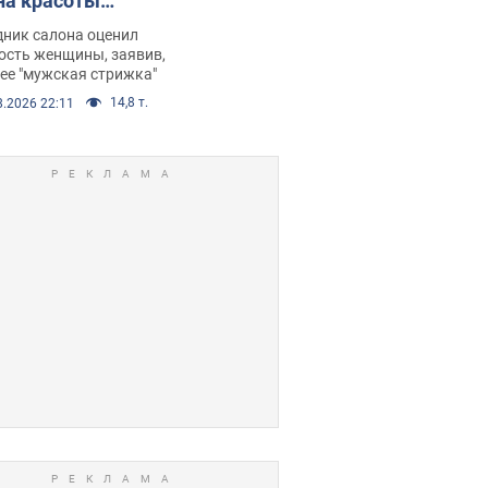
на красоты
рбил женщину
дник салона оценил
е химиотерапии,
ость женщины, заявив,
нее "мужская стрижка"
орелся скандал.
14,8 т.
8.2026 22:11