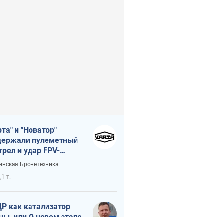
рта" и "Новатор"
ержали пулеметный
трел и удар FPV-
на, сохранив жизнь
инская Бронетехника
церу ВСУ
,1 т.
Р как катализатор
ны, или О новом этапе