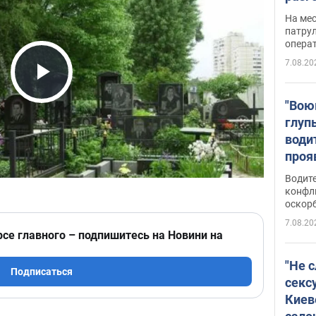
марш
На ме
адми
патрул
опера
Виде
7.08.20
Play Video
"Вою
глуп
води
проя
укра
Водите
попла
конфл
оскорб
Виде
7.08.20
рсе главного – подпишитесь на Новини на
"Не 
Подписаться
секс
Киев