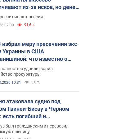
ичивают из-за исков, но денег
ватает
ересчитывают пенсии
91,6 т.
26 07:00
 избрал меру пресечения экс-
у Украины в США
анишиной: что известно о
е полностью удовлетворил
айство прокуратуры
3,0 т.
8.2026 10:31
ия атаковала судно под
ом Гвинеи-Бисау в Чёрном
: есть погибший и
радавшие
руз был гражданским и перевозил
нскую пшеницу