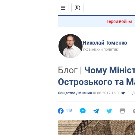
Герои войны
Николай Томенко
Украинский политик
Блог |
Чому Мініс
Острозького та М
Общество / Мнения
30.08.2017 16:31
11,8
118