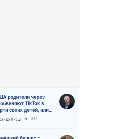
ША родители через
 обвиняют TikTok в
рти своих детей, или
ка КНР на молодежь
345
сандр Кирш
аинский бизнес –