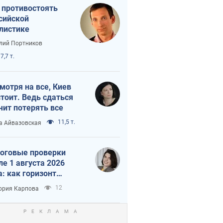
 противостоять
сийской
листике
лий Портников
7,7 т.
мотря на все, Киев
тоит. Ведь сдаться
чит потерять все
11,5 т.
а Айвазовская
оговые проверки
ле 1 августа 2026
а: как горизонт
троля сокращается с
12
ория Карпова
 до 3 лет