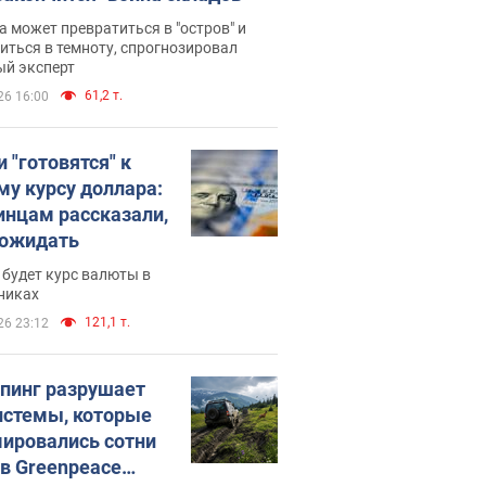
 может превратиться в "остров" и
иться в темноту, спрогнозировал
ый эксперт
61,2 т.
26 16:00
 "готовятся" к
му курсу доллара:
инцам рассказали,
 ожидать
будет курс валюты в
никах
121,1 т.
26 23:12
пинг разрушает
истемы, которые
ировались сотни
 в Greenpeace