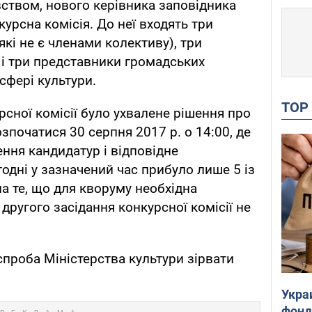
вством, нового керівника заповідника
урсна комісія. До неї входять три
кі не є членами колективу), три
 і три представники громадських
 сфері культури.
TO
сної комісії було ухвалене рішення про
озпочатися 30 серпня 2017 р. о 14:00, де
ння кандидатур і відповідне
одні у зазначений час прибуло лише 5 із
на те, що для кворуму необхідна
, другого засідання конкурсної комісії не
спроба Міністерства культури зірвати
Укра
фонд