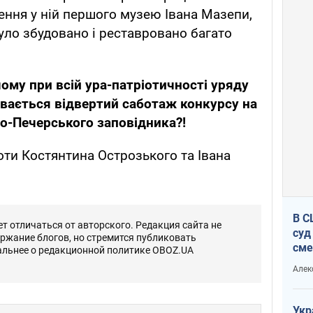
ення у ній першого музею Івана Мазепи,
було збудовано і реставровано багато
чому при всій ура-патріотичності уряду
увається відвертий саботаж конкурсу на
о-Печерського заповідника?!
ти Костянтина Острозького та Івана
В С
 отличаться от авторского. Редакция сайта не
суд
ержание блогов, но стремится публиковать
сме
альнее о редакционной политике OBOZ.UA
Ата
Алек
Укр