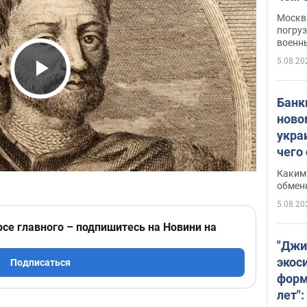
Москва
погруз
военн
5.08.20
Play Video
Банки
ново
укра
чего
Каким 
обмен
5.08.20
рсе главного – подпишитесь на Новини на
"Джи
экос
Подписаться
форм
лет":