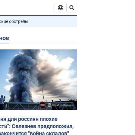
ские обстрелы
ное
еня для россиян плохие
сти": Селезнев предположил,
закончится "война складов"