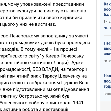
ння, чому уповноважені представники
Как
рос
стерства культури не виконують законів.
бал
хотіли би призначити свого керівника
Вита
 цього у них не вистачає.
1
иєво-Печерському заповіднику за участі
ів та громадських діячів була проведена
Нес
выс
заходів. В тому числі – і в процесі
зна
українського світу" у Києво-Печерську
Ольг
и з релігійною частиною Лаври). Адже
ромадськості, БЕЗ ВЛАДИ, на території
ий памʼятний знак Тарасу Шевченку на
Нал
пос
творив сепію із зображенням Церкви Всіх
год
и вже підготовлений макет відновлення
кон
Викт
тянтину Острозькому, який був
6,5
 Успенського собору в листопаді 1941
ає активна робота з реставрації