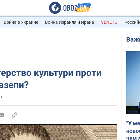
Война в Украине
Война Израиля и Ирана
VENETO
Россий
Важ
терство культури проти
азепи?
 т.
"У м
ново
чем 