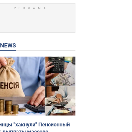
P NEWS
инцы "хакнули" Пенсионный
: выплаты массово