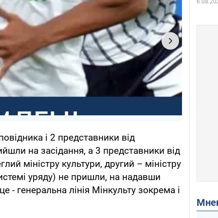
6.08.20
повідника і 2 представники від
ийшли на засідання, а 3 представники від
глий міністру культури, другий – міністру
системі уряду) не пришли, на надавши
це - генеральна лінія Мінкульту зокрема і
Мн