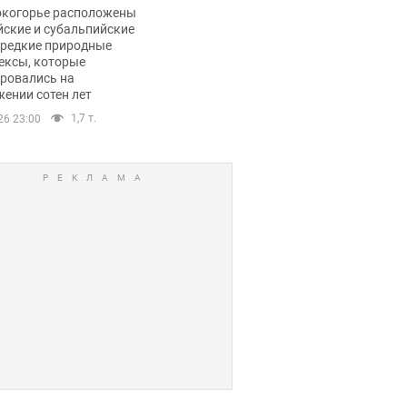
ли тревогу
окогорье расположены
йские и субальпийские
 редкие природные
ексы, которые
ровались на
ении сотен лет
1,7 т.
26 23:00