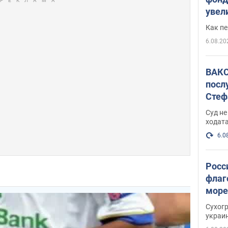
увел
не х
Как п
6.08.20
ВАКС
посл
Стеф
деле
Суд н
ходат
6.0
Росс
флаг
море
пост
Сухог
украи