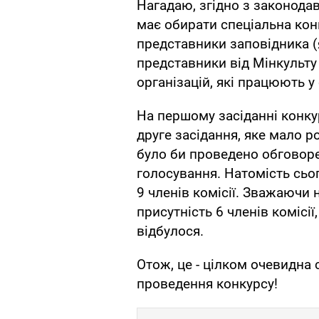
Нагадаю, згідно з законода
має обирати спеціальна конк
представники заповідника (я
представники від Мінкульту
організацій, які працюють у
На першому засіданні конкур
друге засідання, яке мало р
було би проведено обговоре
голосування. Натомість сьог
9 членів комісії. Зважаючи 
присутність 6 членів комісії
відбулося.
Отож, це - цілком очевидна 
проведення конкурсу!