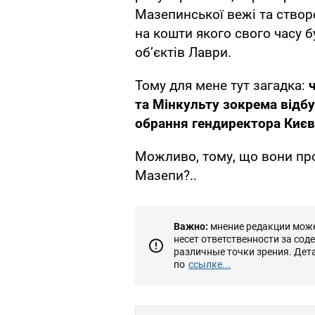
Мазепинської вежі та створ
на кошти якого свого часу 
обʼєктів Лаври.
Тому для мене тут загадка:
та Мінкульту зокрема відб
обрання гендиректора Києв
Можливо, тому, що вони про
Мазепи?..
Важно:
мнение редакции может
несет ответственности за сод
различные точки зрения. Дет
по
ссылке...