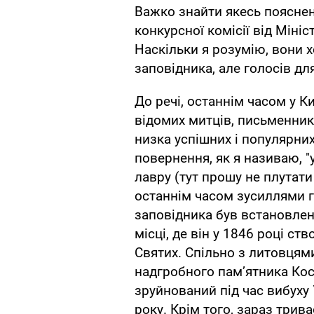
Важко знайти якесь поясне
конкурсної комісії від Міні
Наскільки я розумію, вони 
заповідника, але голосів для
До речі, останнім часом у К
відомих митців, письменник
низка успішних і популярних 
повернення, як я називаю, "
лавру (тут прошу не плутат
останнім часом зусиллями г
заповідника був встановлен
місці, де він у 1846 році с
Святих. Спільно з литовцям
надгробного памʼятника Кос
зруйнований під час вибуху
року. Крім того, зараз трив