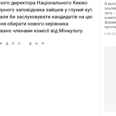
заби
ного директора Національного Києво-
В выс
альпи
урного заповідника зайшов у глухий кут.
луга –
мали би заслуховувати кандидатів на цю
компл
форми
ня обирати нового керівника
протяж
вано членами комісії від Мінкульту.
5.08.20
идео дня