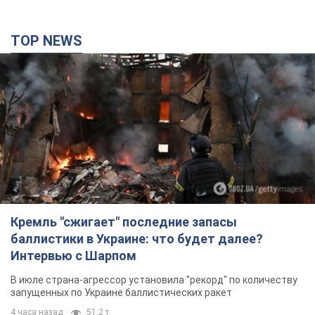
Кремль "сжигает" последние запасы
баллистики в Украине: что будет далее?
Интервью с Шарпом
В июле страна-агрессор установила "рекорд" по количеству
запущенных по Украине баллистических ракет
4 часа назад
51,2 т.
В Екатеринбурге атакован склад Wildberries:
есть попадания, поднялся дым. Фото и видео
Россиянам не помогла даже работа ПВО
4 часа назад
9,3 т.