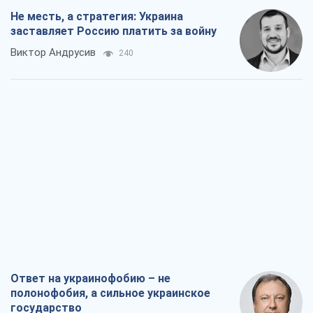
Ответ на украинофобию – не
полонофобия, а сильное украинское
государство
Николай Княжицкий
300
Мэр Москвы внезапно захотел мира,
как становятся послом в США и новые
украинские топ-рейтинги
Александр Кирш
2,3 т.