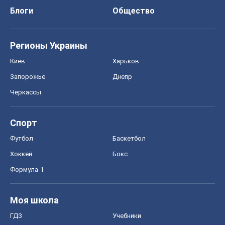
Спорт
Футбол
Баскетбол
Хоккей
Бокс
Формула-1
Моя школа
ГДЗ
Учебники
Онлайн уроки
ДПА
ЗНО
НМТ
СНГ решебники
Авто
Тест Драйв
Электромобили