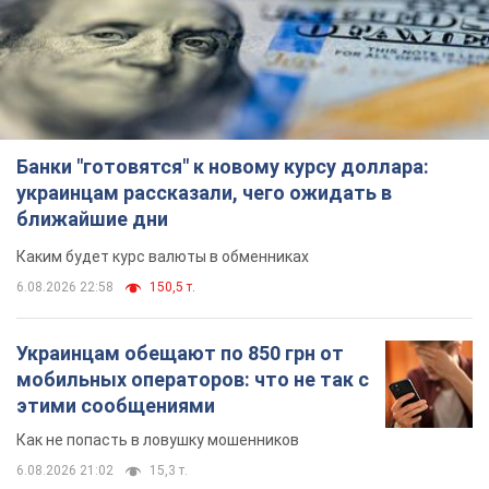
ближайшие дни
Каким будет курс валюты в обменниках
6.08.2026 22:58
150,5 т.
Украинцам обещают по 850 грн от
мобильных операторов: что не так с
этими сообщениями
Как не попасть в ловушку мошенников
6.08.2026 21:02
15,3 т.
Самый дорогой футболист
"Динамо" забил "Карабаху" уже на
10-й минуте матча. Видео
Поединок проходит в Польше
6.08.2026 20:48
6,5 т.