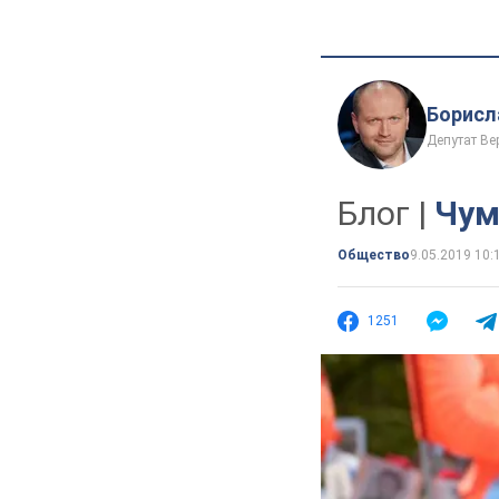
Борисл
Депутат Ве
Блог |
Чум
Общество
9.05.2019 10:
1251