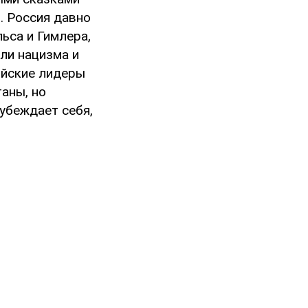
р. Россия давно
ьса и Гимлера,
ели нацизма и
ийские лидеры
таны, но
 убеждает себя,