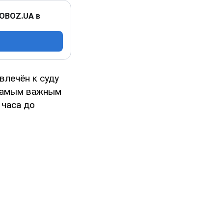
 OBOZ.UA в
влечён к суду
 самым важным
 часа до