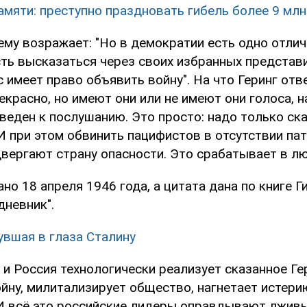
амяти: преступно праздновать гибель более 9 млн
ему возражает: "Но в демократии есть одно отлич
ть высказаться через своих избранных представ
 имеет право объявить войну". На что Геринг отве
рекрасно, но имеют они или не имеют они голоса, 
еден к послушанию. Это просто: надо только сказ
И при этом обвинить пацифистов в отсутствии па
двергают страну опасности. Это срабатывает в лю
но 18 апреля 1946 года, а цитата дана по книге Г
дневник".
увшая в глаза Сталину
 и Россия технологически реализует сказанное Ге
йну, милитализирует общество, нагнетает истери
 И всё это российские лидеры оправдывают лжив