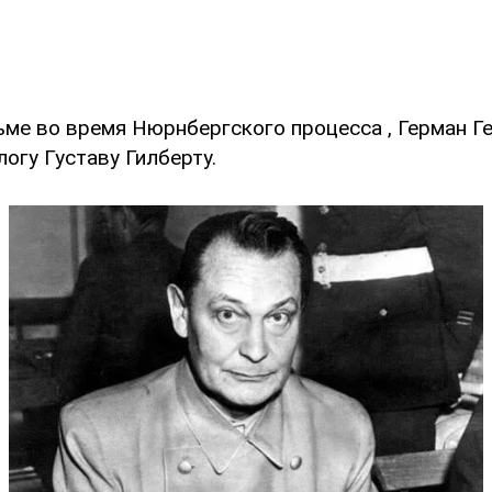
ьме во время Нюрнбергского процесса , Герман Г
огу Густаву Гилберту.