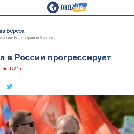
ав Береза
рховной Рады Украины 8 созыва
а в России прогрессирует
14
123,1 т.