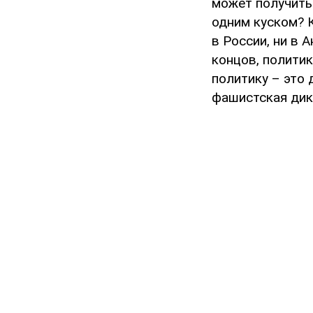
может получить
одним куском? К
в России, ни в А
концов, полити
политику – это 
фашистская дикт