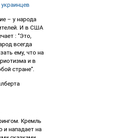
 украинцев
ие – у народа
ителей. И в США
чает : "Это,
народ всегда
ать ему, что на
триотизма и в
бой стране".
илберта
рингом. Кремль
ю и нападает на
ыми сказками