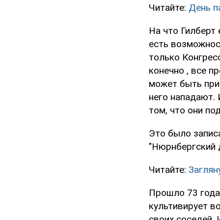
Читайте:
День п
На что Гилберт 
есть возможнос
только Конгресс
конечно , все п
может быть прив
него нападают. 
том, что они по
Это было записа
"Нюрнбергский 
Читайте:
Заглян
Прошло 73 года
культивирует во
своих соседей.