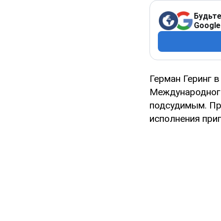
Будьте
Google
Герман Геринг в
Международного
подсудимым. При
исполнения при