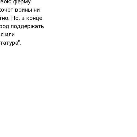
 свою ферму
хочет войны ни
тно. Но, в конце
арод поддержать
ия или
татура".