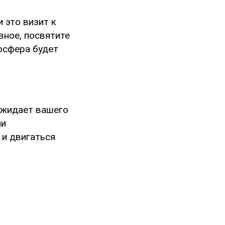
 это визит к
вное, посвятите
осфера будет
ожидает вашего
ли
 и двигаться