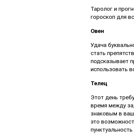
Таролог и прог
гороскоп для вс
Овен
Удача буквальн
стать препятст
подсказывает п
использовать в
Телец
Этот день требу
время между за
знаковым в ваше
это возможност
пунктуальность