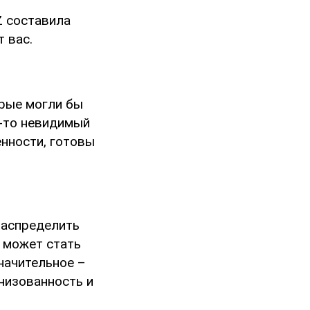
Z составила
т вас.
орые могли бы
о-то невидимый
енности, готовы
 распределить
 может стать
начительное –
низованность и