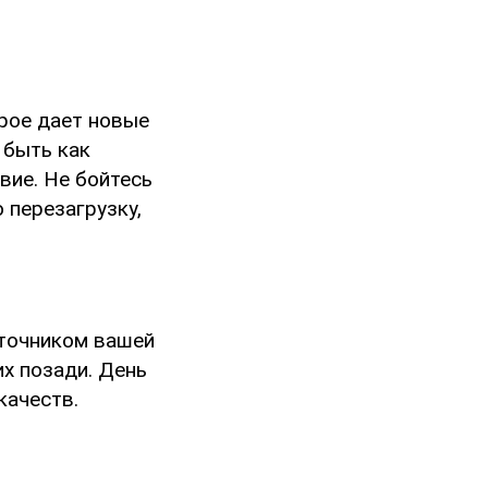
рое дает новые
 быть как
вие. Не бойтесь
 перезагрузку,
сточником вашей
х позади. День
качеств.