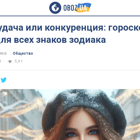
дача или конкуренция: гороск
ля всех знаков зодиака
мка
Общество
0
5,9 т.