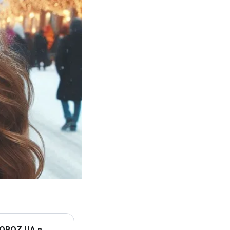
 OBOZ.UA в