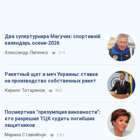
Два супертурнира Магучих: спортивній
календарь осени-2026
Александр Липенко
219
Ракетный щит и меч Украины: ставка
на производство собственных ракет
Кирилл Татаринов
852
Посмертная "презумпция виновности":
кто разрешил ТЦК судить погибших
защитников
Марина Ставнійчук
2,8 т.