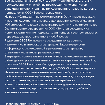
Все материалы на этом сайте, в том числе интервью, статьи,
исследования – служебные произведения журналистов
редакции, исключительные имущественные права на которые
принадлежат ООО «Золотая середина».
На все опубликованные фотоматериалы Getty Images редакция
имеет имущественные права, защищаемые законом Украины
«Об авторских правах и смежных правах», никто не имеет права
без письменного разрешения ООО «Золотая середина» их
использовать, они не подлежат дальнейшему воспроизводству,
переводу, распространению в любой форме.
Редакция OBOZ.UA может не разделять точку зрения,
изложенную в авторском материале. За достоверность
информации, размещенной в рекламных материалах,
ответственность несет рекламодатель.
Запрещено использование материалов размещенных на этом
сайте, даже с указанием гиперссылки на страницу этого сайта,
логотипа OBOZ.UA или любого другого упоминания, но без
письменного разрешения Редакции/ООО «Золотая середина»
Незаконным использованием материалов будет считаться:
любое копирование, публикация, перепечатка, последующее
распространение, использование, переработка с
использованием, включением в состав других материалов,
распространение, адаптация, перевод и другие подобные
изменения материала.
Название онлайн медиа — «OBOZ.UA»