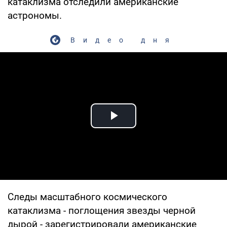
катаклизма отследили американские
астрономы.
Видео дня
Play Video
Следы масштабного космического
катаклизма - поглощения звезды черной
дырой - зарегистрировали американские