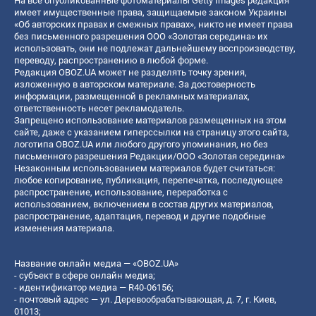
На все опубликованные фотоматериалы Getty Images редакция
имеет имущественные права, защищаемые законом Украины
«Об авторских правах и смежных правах», никто не имеет права
без письменного разрешения ООО «Золотая середина» их
использовать, они не подлежат дальнейшему воспроизводству,
переводу, распространению в любой форме.
Редакция OBOZ.UA может не разделять точку зрения,
изложенную в авторском материале. За достоверность
информации, размещенной в рекламных материалах,
ответственность несет рекламодатель.
Запрещено использование материалов размещенных на этом
сайте, даже с указанием гиперссылки на страницу этого сайта,
логотипа OBOZ.UA или любого другого упоминания, но без
письменного разрешения Редакции/ООО «Золотая середина»
Незаконным использованием материалов будет считаться:
любое копирование, публикация, перепечатка, последующее
распространение, использование, переработка с
использованием, включением в состав других материалов,
распространение, адаптация, перевод и другие подобные
изменения материала.
Название онлайн медиа — «OBOZ.UA»
- субъект в сфере онлайн медиа;
- идентификатор медиа — R40-06156;
- почтовый адрес — ул. Деревообрабатывающая, д. 7, г. Киев,
01013;