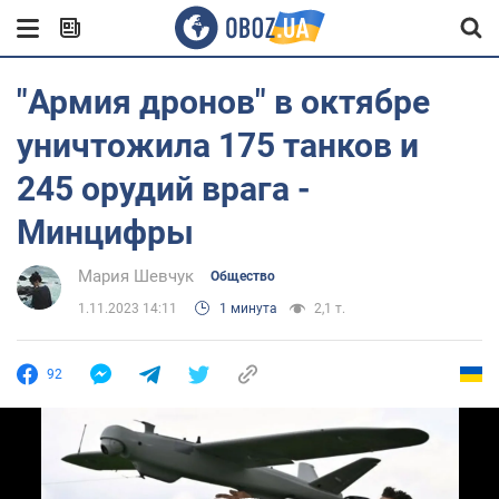
"Армия дронов" в октябре
уничтожила 175 танков и
245 орудий врага -
Минцифры
Мария Шевчук
Общество
1.11.2023 14:11
1 минута
2,1 т.
92