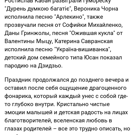
Ростислав Кабан разыграли гумореску
"Дурень думкою багатіє", Вероника Чорна
исполнила песню "Арлекино", также
прозвучали песня от Софийки Михайленко,
Даны Гринжолы, песня "Ожившая кукла" от
Валентины Мыцу, Катерина Савранская
исполнила песню "Україна-вишиванка",
детский дом семейного типа Юсан показал
пародию на Дзидзьо.
Праздник продолжался до позднего вечера и
оставил после себя ощущение драгоценного
фонарика, который каждый унес с собой где-
то глубоко внутри. Кристально чистые
эмоции малышей и детская радость на лицах
благотворителей, вселенская любовь в
глазах родителей – все это трудно описать, но