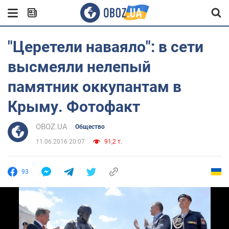
"Церетели наваяло": в сети
высмеяли нелепый
памятник оккупантам в
Крыму. Фотофакт
OBOZ.UA
Общество
11.06.2016 20:07
91,2 т.
93