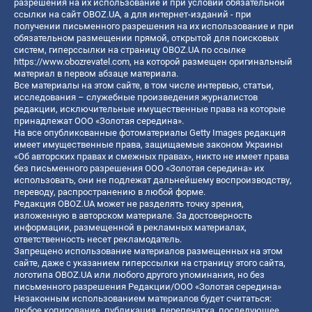
разрешения на их использование и при условии обязательной
ссылки на сайт OBOZ.UA, а для интернет-изданий - при
получении письменного разрешения на их использование и при
обязательном размещении прямой, открытой для поисковых
систем, гиперссылки на страницу OBOZ.UA по ссылке
https://www.obozrevatel.com
, на которой размещен оригинальный
материал в первом абзаце материала.
Все материалы на этом сайте, в том числе интервью, статьи,
исследования – служебные произведения журналистов
редакции, исключительные имущественные права на которые
принадлежат ООО «Золотая середина».
На все опубликованные фотоматериалы Getty Images редакция
имеет имущественные права, защищаемые законом Украины
«Об авторских правах и смежных правах», никто не имеет права
без письменного разрешения ООО «Золотая середина» их
использовать, они не подлежат дальнейшему воспроизводству,
переводу, распространению в любой форме.
Редакция OBOZ.UA может не разделять точку зрения,
изложенную в авторском материале. За достоверность
информации, размещенной в рекламных материалах,
ответственность несет рекламодатель.
Запрещено использование материалов размещенных на этом
сайте, даже с указанием гиперссылки на страницу этого сайта,
логотипа OBOZ.UA или любого другого упоминания, но без
письменного разрешения Редакции/ООО «Золотая середина»
Незаконным использованием материалов будет считаться:
любое копирование, публикация, перепечатка, последующее