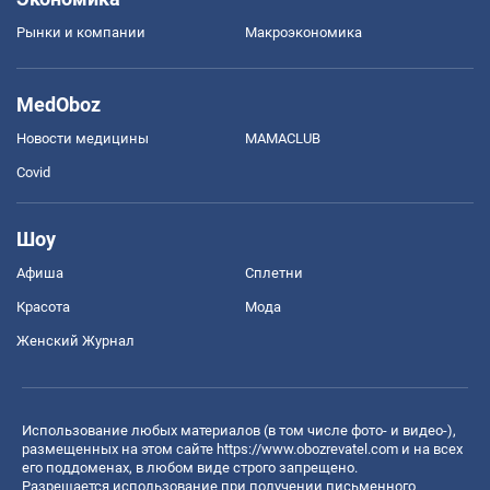
Рынки и компании
Mакроэкономика
MedOboz
Новости медицины
MAMACLUB
Covid
Шоу
Афиша
Сплетни
Красота
Мода
Женский Журнал
Использование любых материалов (в том числе фото- и видео-),
размещенных на этом сайте
https://www.obozrevatel.com
и на всех
его поддоменах, в любом виде строго запрещено.
Разрешается использование при получении письменного