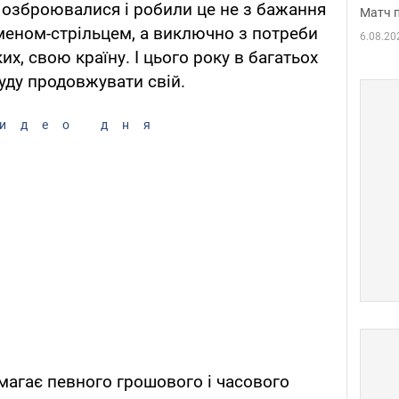
о озброювалися і робили це не з бажання
Матч 
меном-стрільцем, а виключно з потреби
6.08.20
их, свою країну. І цього року в багатьох
буду продовжувати свій.
идео дня
агає певного грошового і часового