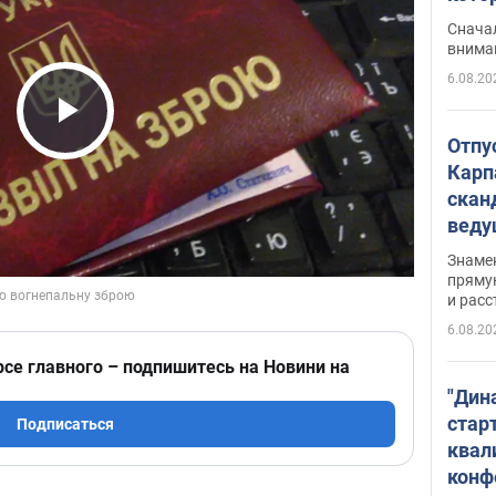
"агр
Сначал
внима
6.08.20
Play Video
Отпу
Карп
скан
вед
несп
Знаме
захе
пряму
и расс
6.08.20
рсе главного – подпишитесь на Новини на
"Дин
стар
Подписаться
квал
конф