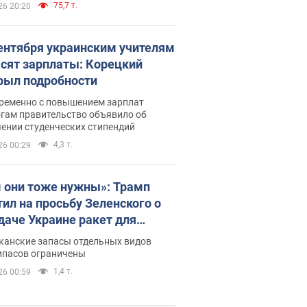
75,7 т.
26 20:20
сентября украинским учителям
сят зарплаты: Корецкий
рыл подробности
ременно с повышением зарплат
огам правительство объявило об
ении студенческих стипендий
4,3 т.
26 00:29
 они тоже нужны»: Трамп
тил на просьбу Зеленского о
даче Украине ракет для
ot
канские запасы отдельных видов
ипасов ограничены
1,4 т.
26 00:59