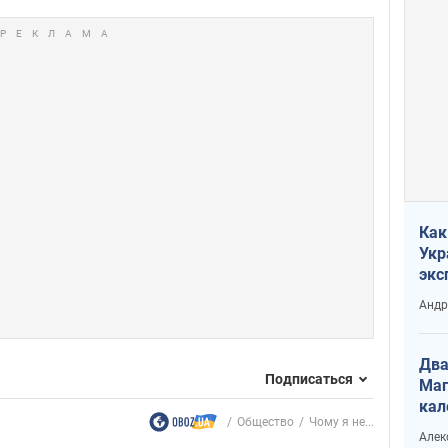
Как
Укр
экс
неф
Андр
Два
Подписаться
Маг
кал
Общество
Чому я не...
Алек