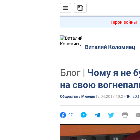
Герои войны
Виталий Коломиец
Блог |
Чому я не 
на свою вогнепал
Общество / Мнения
12.04.2017 10:27
20,1
97