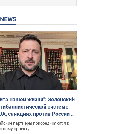
P NEWS
ита нашей жизни": Зеленский
нтибаллистической системе
JA, санкциях против России и
ержке аграриев. Видео
ейские партнеры присоединяются к
стному проекту