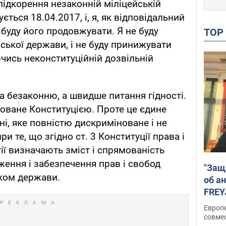
підкорення незаконній міліцейській
ується 18.04.2017, і, я, як відповідальний
 буду його продовжувати. Я не буду
TO
ської держави, і не буду принижувати
чись неконституційній дозвільній
а безаконню, а швидше питання гідності.
оване Конституцією. Проте це єдине
ні, яке повністю дискриміноване і не
 те, що згідно ст. 3 Конституції права і
ії визначають зміст і спрямованість
ження і забезпечення прав і свобод
"Защ
ком держави.
об а
FREY
подд
Европ
совме