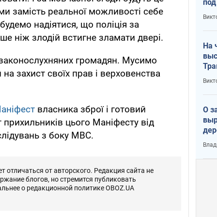
под
 ми замість реальної можливості себе
кри
Викт
лог
будемо надіятися, що поліція за
ше ніж злодій встигне зламати двері.
На 
выс
 законослухняних громадян. Мусимо
Тра
 на захист своїх прав і верховенства
Викт
аніфест
власника зброї і готовий
О з
выр
т прихильників цього Маніфесту від
дер
лідувань з боку МВС.
что
Влад
Тер
 отличаться от авторского. Редакция сайта не
ержание блогов, но стремится публиковать
альнее о редакционной политике OBOZ.UA