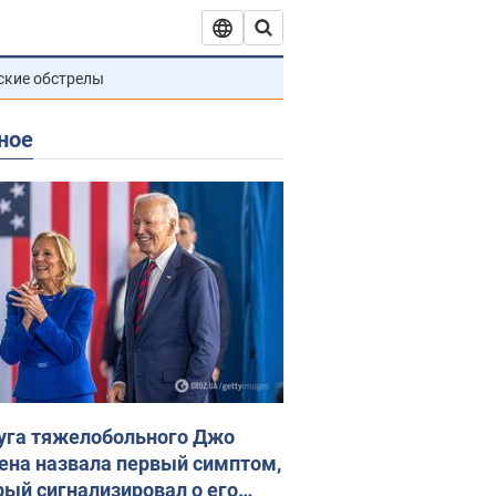
ские обстрелы
ное
уга тяжелобольного Джо
ена назвала первый симптом,
рый сигнализировал о его