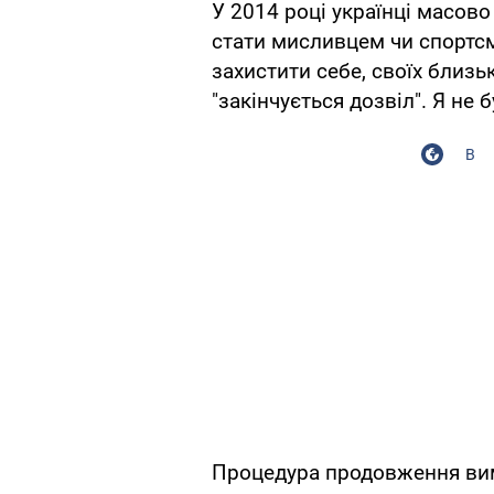
У 2014 році українці масов
стати мисливцем чи спортс
захистити себе, своїх близьк
"закінчується дозвіл". Я не 
В
Процедура продовження вим