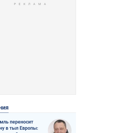
ения
мль переносит
ну в тыл Европы: