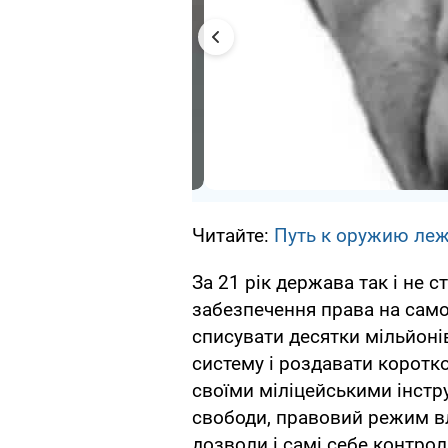
Читайте:
Путь к оружию леж
За 21 рік держава так і не 
забезпечення права на сам
списувати десятки мільйоні
систему і роздавати коротко
своїми міліцейськими інстр
свободи, правовий режим вла
дозволи і самі себе контрол