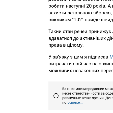
робити наступні 20 років. А
захисти легальною зброєю, 
викликом "102" приїде швид
Такий стан речей принижує
вдаватися до активніших дій
права в цілому.
У зв’язку з цим я підписав
М
витрачати свій час на захис
можливих незаконних перес
Важно:
мнение редакции может
несет ответственности за сод
различные точки зрения. Дет
по
ссылке...