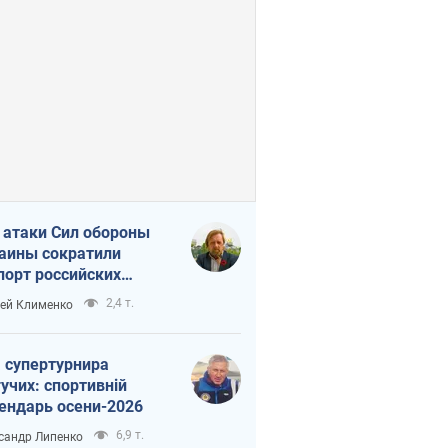
 атаки Сил обороны
аины сократили
порт российских
тепродуктов
2,4 т.
ей Клименко
 супертурнира
учих: спортивній
ендарь осени-2026
6,9 т.
сандр Липенко