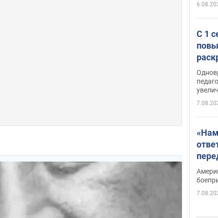
6.08.20
С 1 
повы
раск
Однов
педаг
увелич
7.08.20
«Нам
отве
пере
Patri
Амери
боепр
7.08.20