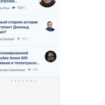
 угрозой
тическая
10,3 т.
ор Ягун
истика
чьей стороне истории
тупает Дональд
мп?
8,6 т.
ор Каспрук
апланированной
убке более 600
евьев и теплотрассе:
 происходит на
369
ислав Самойленко
емках в Киеве