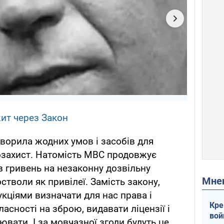
ит через Закон
створила жодних умов і засобів для
озахист. Натомість МВС продовжує
в гривень на незаконну дозвільну
Мн
стволи як привілеї. Замість закону,
укціями визначати для нас права і
Кре
сності на зброю, видавати ліцензії і
вой
ювати. І за мовчазної згоди будуть це