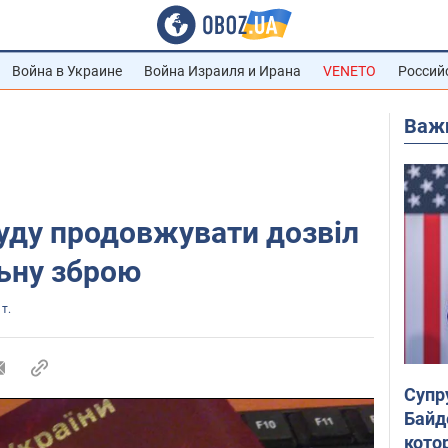
Война в Украине
Война Израиля и Ирана
VENETO
Россий
Важ
буду продовжувати дозвіл
ьну зброю
 т.
Супр
Байд
кото