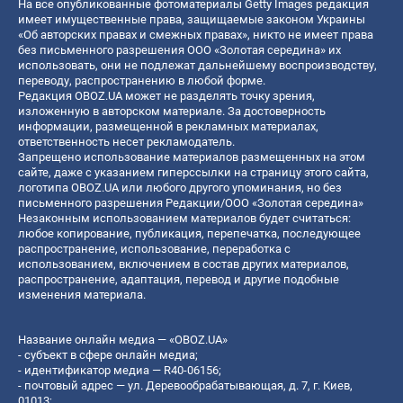
На все опубликованные фотоматериалы Getty Images редакция
имеет имущественные права, защищаемые законом Украины
«Об авторских правах и смежных правах», никто не имеет права
без письменного разрешения ООО «Золотая середина» их
использовать, они не подлежат дальнейшему воспроизводству,
переводу, распространению в любой форме.
Редакция OBOZ.UA может не разделять точку зрения,
изложенную в авторском материале. За достоверность
информации, размещенной в рекламных материалах,
ответственность несет рекламодатель.
Запрещено использование материалов размещенных на этом
сайте, даже с указанием гиперссылки на страницу этого сайта,
логотипа OBOZ.UA или любого другого упоминания, но без
письменного разрешения Редакции/ООО «Золотая середина»
Незаконным использованием материалов будет считаться:
любое копирование, публикация, перепечатка, последующее
распространение, использование, переработка с
использованием, включением в состав других материалов,
распространение, адаптация, перевод и другие подобные
изменения материала.
Название онлайн медиа — «OBOZ.UA»
- субъект в сфере онлайн медиа;
- идентификатор медиа — R40-06156;
- почтовый адрес — ул. Деревообрабатывающая, д. 7, г. Киев,
01013;