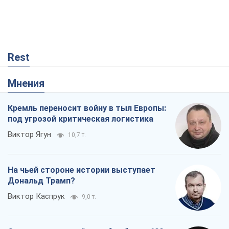
Кремль переносит войну в тыл Европы:
под угрозой критическая логистика
Виктор Ягун
10,7 т.
На чьей стороне истории выступает
Дональд Трамп?
Виктор Каспрук
9,0 т.
О запланированной вырубке более 600
деревьев и теплотрассе: что
происходит на Теремках в Киеве
Владислав Самойленко
606