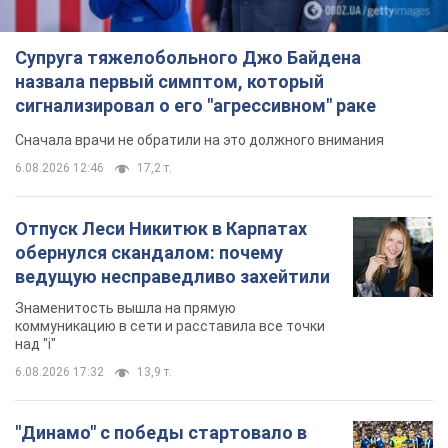
Отпуск Леси Никитюк в Карпатах
обернулся скандалом: почему
ведущую несправедливо захейтили
Знаменитость вышла на прямую
коммуникацию в сети и расставила все точки
над "i"
6.08.2026 17:32
13,9 т.
"Динамо" с победы стартовало в
квалификации Лиги конференций.
Видео
Матч прошел в Люблине
9 часов назад
2,7 т.