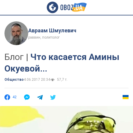
Авраам Шмулевич
раввин, политолог
Блог |
Что касается Амины
Окуевой...
Общество
4.06.2017 20:34
57,7 т.
42