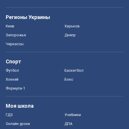
Спорт
Футбол
Баскетбол
Хоккей
Бокс
Формула-1
Моя школа
ГДЗ
Учебники
Онлайн уроки
ДПА
ЗНО
НМТ
СНГ решебники
Авто
Тест Драйв
Электромобили
Акции
Сервис