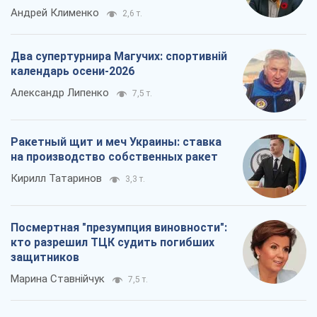
Ракетный щит и меч Украины: ставка
на производство собственных ракет
Кирилл Татаринов
3,3 т.
Посмертная "презумпция виновности":
кто разрешил ТЦК судить погибших
защитников
Марина Ставнійчук
7,5 т.
Все мнения
О компании
Команда
Правовая информация
Политика