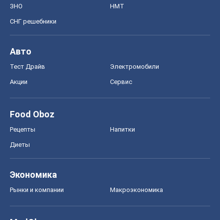
Food Oboz
Рецепты
Напитки
Диеты
Экономика
Рынки и компании
Mакроэкономика
MedOboz
Новости медицины
MAMACLUB
Шоу
Афиша
Сплетни
Красота
Мода
Женский Журнал