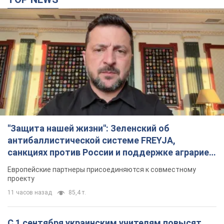
"Защита нашей жизни": Зеленский об
антибаллистической системе FREYJA,
санкциях против России и поддержке аграриев.
Видео
Европейские партнеры присоединяются к совместному
проекту
11 часов назад
85,4 т.
С 1 сентября украинским учителям повысят
зарплаты: Корецкий раскрыл подробности
Одновременно с повышением зарплат педагогам
правительство объявило об увеличении студенческих
стипендий
7 часов назад
5,3 т.
«Нам они тоже нужны»: Трамп ответил на