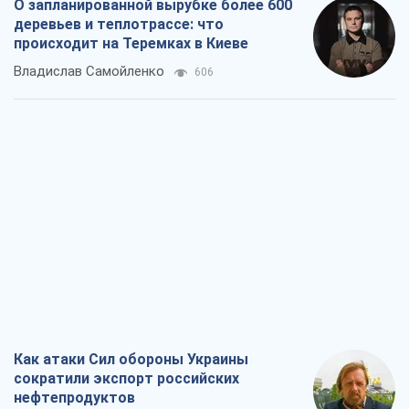
Как атаки Сил обороны Украины
сократили экспорт российских
нефтепродуктов
Андрей Клименко
2,6 т.
Два супертурнира Магучих: спортивній
календарь осени-2026
Александр Липенко
7,5 т.