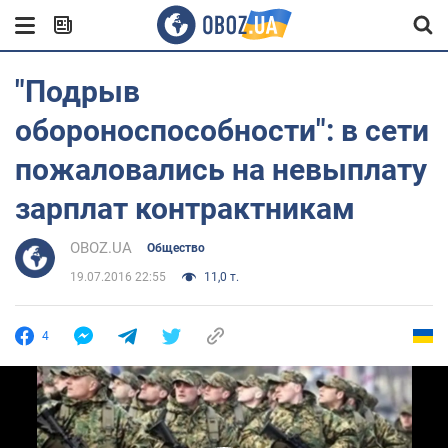
"Подрыв
обороноспособности": в сети
пожаловались на невыплату
зарплат контрактникам
OBOZ.UA
Общество
19.07.2016 22:55
11,0 т.
4