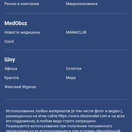
Рынки и компании
Mакроэкономика
MedOboz
Новости медицины
MAMACLUB
Covid
Шоу
Афиша
Сплетни
Красота
Мода
Женский Журнал
Использование любых материалов (в том числе фото- и видео-),
размещенных на этом сайте
https://www.obozrevatel.com
и на всех
его поддоменах, в любом виде строго запрещено.
Разрешается использование при получении письменного
разрешения на их использование и при условии обязательной