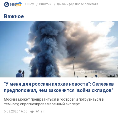
"У меня для россиян плохие новости": Селезнев
предположил, чем закончится "война складов"
Москва может превратиться в "остров" и погрузиться в
темноту, спрогнозировал военный эксперт
5.08.2026 16:00
61,9 т.
Банки "готовятся" к новому курсу
доллара: украинцам рассказали,
чего ожидать
Каким будет курс валюты в обменниках
5.08.2026 23:12
122,9 т.