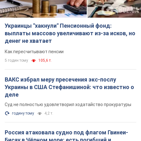
ВАКС избрал меру пресечения экс-послу
Украины в США Стефанишиной: что известно о
деле
Суд не полностью удовлетворил ходатайство прокуратуры
годину тому
4,2 т.
Россия атаковала судно под флагом Гвинеи-
Бисау в Чёрном море: есть погибший и
пострадавшие
Сухогруз был гражданским и перевозил украинскую пшеницу
2 години тому
1,1 т.