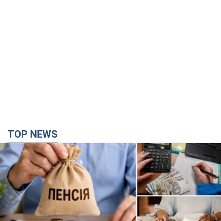
TOP NEWS
Украинцы "хакнули" Пенсионный фонд:
выплаты массово увеличивают из-за исков, но
денег не хватает
Как пересчитывают пенсии
5 годин тому
105,6 т.