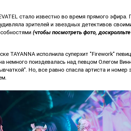
VATEL стало известно во время прямого эфира.
удивляла зрителей и звездных детективов своим
особностями
(чтобы посмотреть фото, доскролльте
ске TAYANNA исполнила суперхит "Firework" певиц
на немного поиздевалась над певцом Олегом Винн
рывчаткой". Но, все равно спасла артиста и номер 
ем.