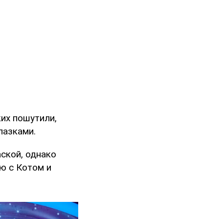
их пошутили,
лазками.
аской, однако
ю с Котом и