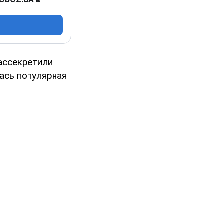
рассекретили
лась популярная