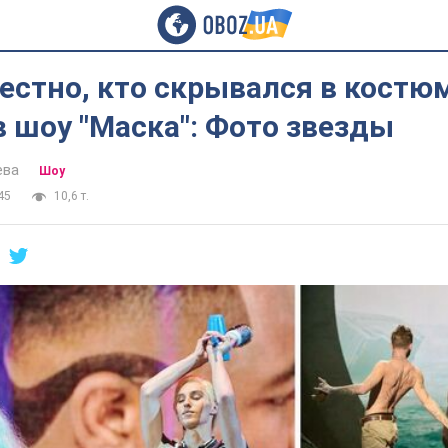
естно, кто скрывался в костю
 шоу "Маска": Фото звезды
ева
Шоу
45
10,6 т.