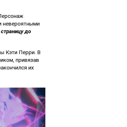
 Персонаж
и невероятными
 страницу до
ы Кэти Перри. В
иком, привязав
закончился их