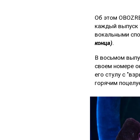
Об этом OBOZRE
каждый выпуск 
вокальными сп
конца)
.
В восьмом выпу
своем номере о
его стулу с "вз
горячим поцелу