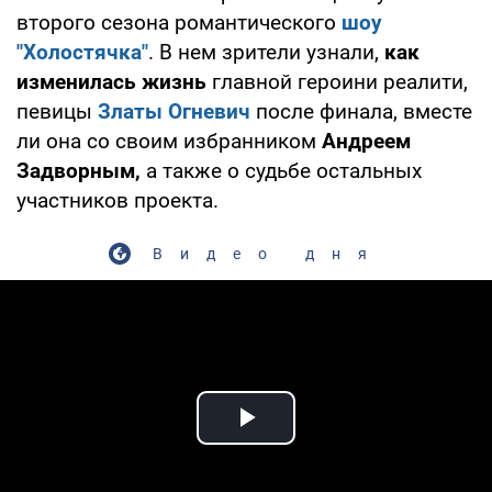
второго сезона романтического
шоу
"Холостячка"
. В нем зрители узнали,
как
изменилась жизнь
главной героини реалити,
певицы
Златы Огневич
после финала, вместе
ли она со своим избранником
Андреем
Задворным,
а также о судьбе остальных
участников проекта.
Видео дня
Play Video