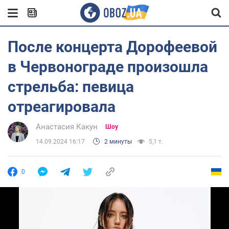
После концерта Дорофеевой
в Червонограде произошла
стрельба: певица
отреагировала
Анастасия Какун
Шоу
14.09.2024 16:17
2 минуты
5,1 т.
0