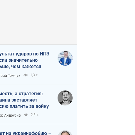
ультат ударов по НПЗ
сии значительно
ьше, чем кажется
1,3 т.
рий Томчук
месть, а стратегия:
аина заставляет
сию платить за войну
2,5 т.
ор Андрусив
ет на украинофобию –