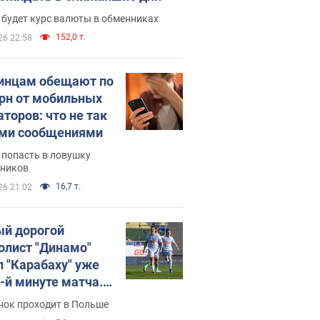
 будет курс валюты в обменниках
152,0 т.
26 22:58
инцам обещают по
грн от мобильных
аторов: что не так
ими сообщениями
 попасть в ловушку
ников
16,7 т.
26 21:02
й дорогой
олист "Динамо"
л "Карабаху" уже
0-й минуте матча.
о
нок проходит в Польше