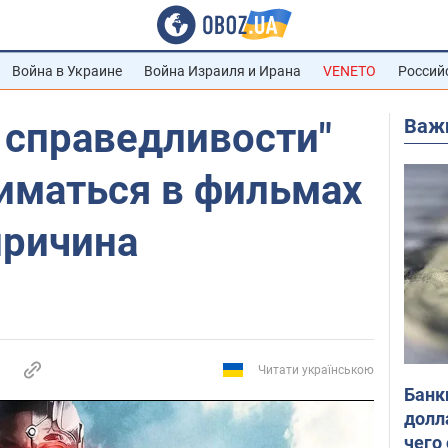
Война в Украине
Война Израиля и Ирана
VENETO
Россий
Важ
 справедливости"
иматься в фильмах
причина
Читати українською
Банк
долл
чего