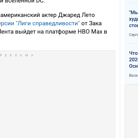
 вселенной DC.
"Мы
, американский актер Джаред Лето
худ
ерсии "Лиги справедливости"
от Зака ​​
сто
Лента выйдет на платформе HBO Max в
отч
Серг
рак
Что
202
Осн
нов
Васи