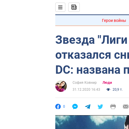
Герои войны
Звезда "Лиги
отказался сн
DC: названа 
София Ковнир
Люди
31.12.2020 16:43
20,9 т.
0