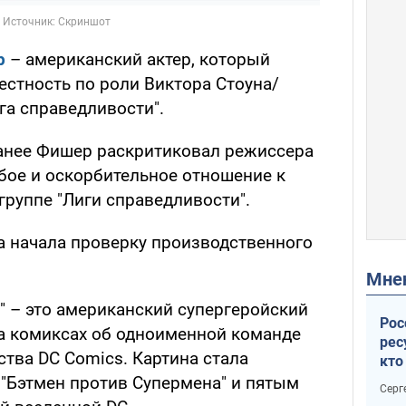
р
– американский актер, который
стность по роли Виктора Стоуна/
га справедливости".
ранее Фишер раскритиковал режиссера
бое и оскорбительное отношение к
группе "Лиги справедливости".
a начала проверку производственного
Мн
" – это американский супергеройский
Рос
а комиксах об одноименной команде
рес
ства DC Comics. Картина стала
кто
дик
"Бэтмен против Супермена" и пятым
Серг