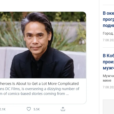
В ок
прог
подн
виде
Город,
7.08.20
В Ко
прои
мужч
Мужчи
мине
7.08.20