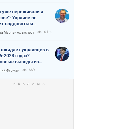
 уже переживали и
шее": Украине не
ит поддаваться
аянию из-за
4,1 т.
ей Марченко, эксперт
етного террора
 ожидает украинцев в
6-2028 годах?
овные выводы из
ых прогнозов от НБУ
669
лий Фурман