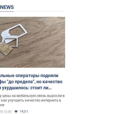
P NEWS
льные операторы подняли
фы "до предела", но качество
и ухудшилось: стоит ли
ваться на цены
у цены на мобильную связь выросли в
 как улучшить качество интернета в
оне
14,3 т.
26 12:00