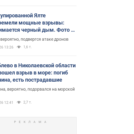
купированной Ялте
ремели мощные взрывы:
имается черный дым. Фото и
о
 вероятно, подвергся атаке дронов
1,6 т.
26 13:26
блево в Николаевской области
зошел взрыв в море: погиб
ина, есть пострадавшие
на, вероятно, подорвался на морской
2,7 т.
26 12:41