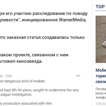
TO
ря его участию расследование по поводу
дливости", инициированное WarnerMedia,
что заказная статья создавалась только
 каком проекте, связанном с ним
дытожил кинозвезда.
Моби
тари
связ
жало
Почем
разы и
телеф
7.08.20