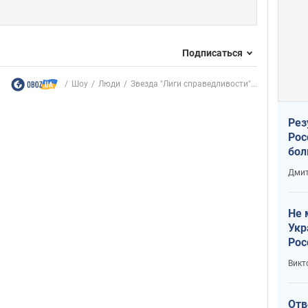
Подписаться
Шоу
Люди
Звезда "Лиги справедливости"...
Рез
Рос
бол
Дмит
Не 
Укр
Рос
Викт
Отв