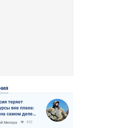
ения
сия теряет
урсы вне плана:
 на самом деле
тует темп войны
852
ей Мисюра