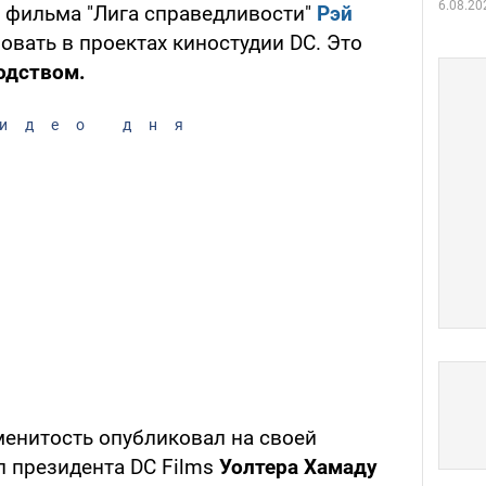
6.08.20
а фильма "Лига справедливости"
Рэй
овать в проектах киностудии DC. Это
одством.
идео дня
енитость опубликовал на своей
 президента DC Films
Уолтера Хамаду