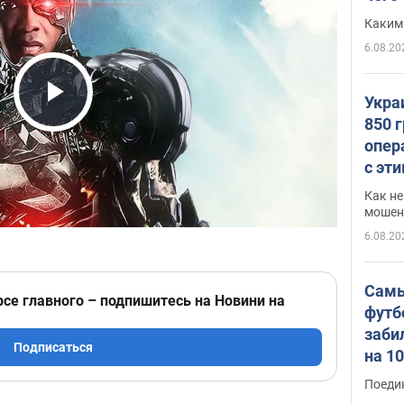
Каким
6.08.20
Укра
Play Video
850 
опер
с эт
Как не
мошен
6.08.20
Самы
рсе главного – подпишитесь на Новини на
футб
заби
Подписаться
на 1
Виде
Поеди