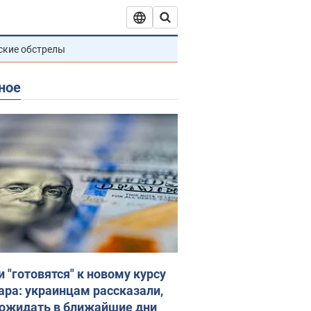
ские обстрелы
ное
и "готовятся" к новому курсу
ара: украинцам рассказали,
 ожидать в ближайшие дни