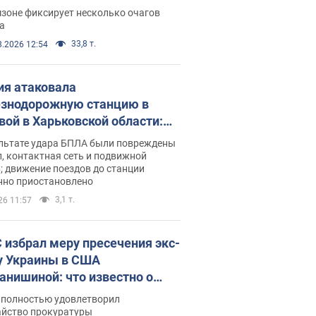
ации. Фото и видео
зоне фиксирует несколько очагов
а
33,8 т.
8.2026 12:54
ия атаковала
знодорожную станцию в
вой в Харьковской области:
 погибшие и раненые
ультате удара БПЛА были повреждены
, контактная сеть и подвижной
; движение поездов до станции
нно приостановлено
3,1 т.
26 11:57
 избрал меру пресечения экс-
у Украины в США
анишиной: что известно о
е полностью удовлетворил
айство прокуратуры