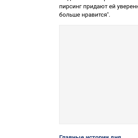
пирсинг придают ей уверенно
больше нравится".
Главные истории дня