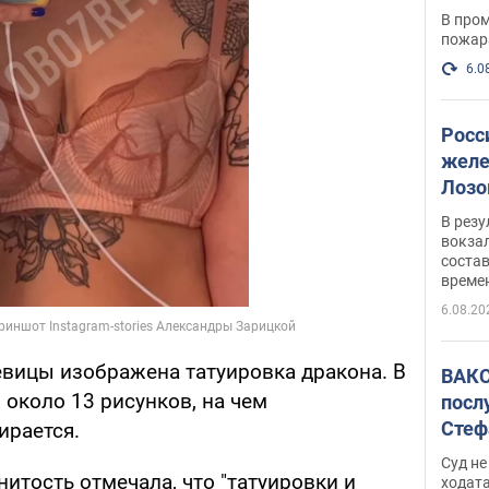
опер
В пром
пожар
6.0
Росс
желе
Лозо
есть
В рез
вокзал
состав
време
6.08.20
певицы изображена татуировка дракона. В
ВАКС
 около 13 рисунков, на чем
посл
Стеф
ирается.
деле
Суд н
итость отмечала, что "татуировки и
ходат