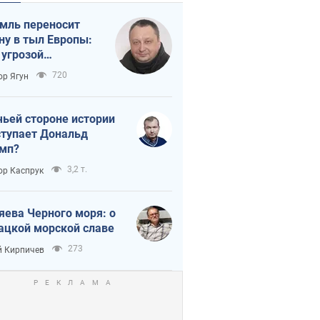
мль переносит
ну в тыл Европы:
 угрозой
тическая
720
ор Ягун
истика
чьей стороне истории
тупает Дональд
мп?
3,2 т.
ор Каспрук
яева Черного моря: о
ацкой морской славе
273
 Кирпичев