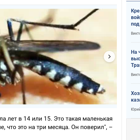
Кре
вой
под
кри
Викт
лог
На 
выс
Тра
Викт
Хоз
каз
Юрий
а лет в 14 или 15. Это такая маленькая
е, что это на три месяца. Он поверил", –