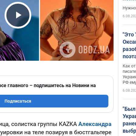
выне
Нужно 
6.08.20
Play Video
"Это
Окса
разо
поэта
"заз
Как от
даже
писат
Украин
а те
РФ ему
гено
рсе главного – подпишитесь на Новини на
6.08.20
Подписаться
"Был
Укра
ране
ица, солистка группы KAZKA
Александра
выбр
уировки на теле позируя в бюстгальтере