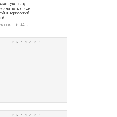
пичный маршрут.
адавшую птицу
ужили на границе
кой и Черкасской
тей
2,2 т.
26 11:09