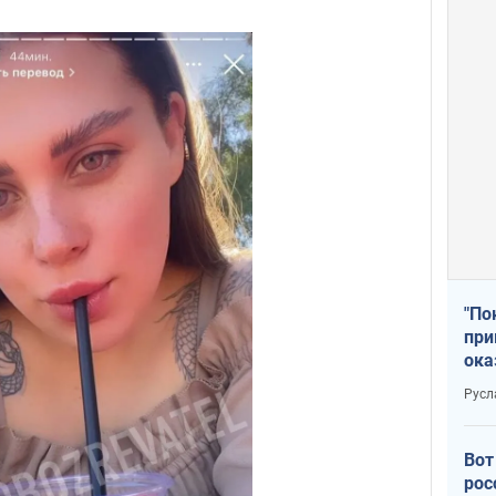
"По
при
ока
Русл
Вот
рос