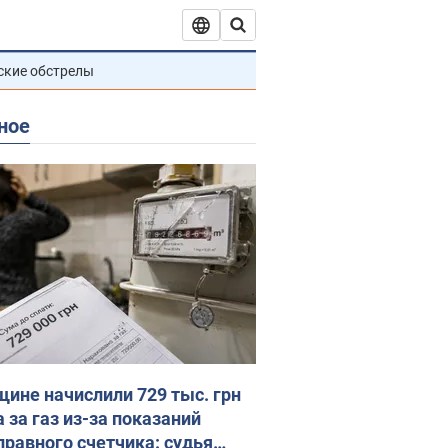
ские обстрелы
ное
ине начислили 729 тыс. грн
 за газ из-за показаний
правного счетчика: судья