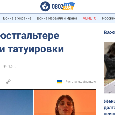
Война в Украине
Война Израиля и Ирана
VENETO
Россий
Важ
юстгальтере
и татуировки
3,5 т.
Читати українською
Женщ
долга
неис