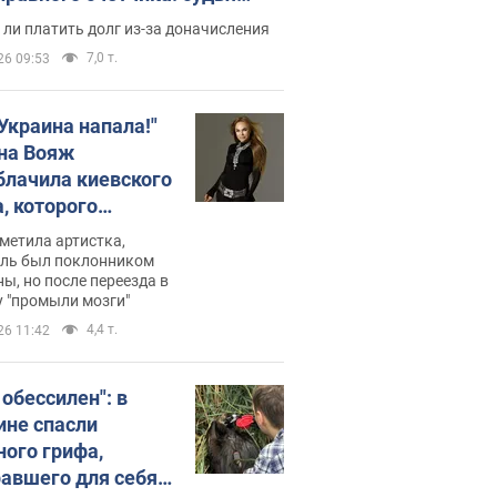
с неожиданное решение
ли платить долг из-за доначисления
7,0 т.
26 09:53
 Украина напала!"
на Вояж
блачила киевского
, которого
омбировали": он
метила артистка,
 русского не знал,
ель был поклонником
ы, но после переезда в
перь хочет
 "промыли мозги"
цида украинцев
4,4 т.
26 11:42
 обессилен": в
ине спасли
ного грифа,
авшего для себя