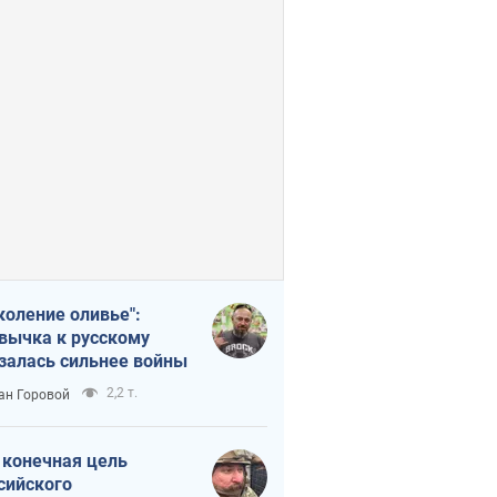
коление оливье":
вычка к русскому
залась сильнее войны
2,2 т.
ан Горовой
 конечная цель
сийского