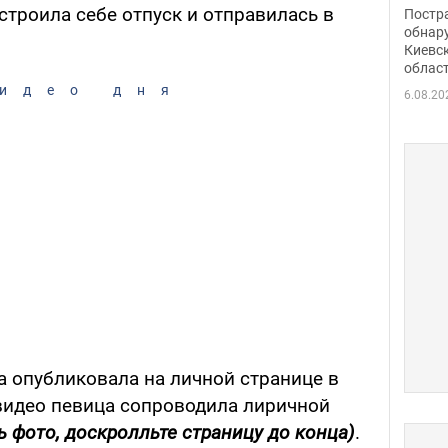
нети
строила себе отпуск и отправилась в
Постр
Фото
обнар
Киевс
облас
идео дня
6.08.20
 опубликовала на личной странице в
 видео певица сопроводила лиричной
 фото, доскролльте страницу до конца)
.