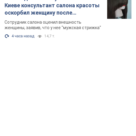
Киеве консультант салона красоты
оскорбил женщину после
химиотерапии, разгорелся скандал.
Сотрудник салона оценил внешность
Фото
женщины, заявив, что у нее "мужская стрижка"
4 часа назад
14,7 т.