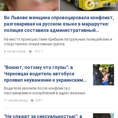
Во Львове женщина спровоцировала конфликт,
разговаривая на русском языке в маршрутке:
полиция составила административный
протокол. Видео
На место происшествия прибыли патрульные полицейские и
следственно-оперативная группа
8 часов назад
10,1 т.
"Воюют, потому что глупы": в
Черновцах водитель автобуса
проявил неуважение к украинским
военным и поплатился за это.
Водителя уволили после конфликта с
Видео
пассажирами и оскорблений в адрес военных
11 часов назад
8,8 т.
"Не следит за сексуальностью": в