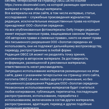
систем, гиперссылки на страницу OBOZ.UA по ссылке
https://www.obozrevatel.com
, на которой размещен оригинальный
материал в первом абзаце материала.
Все материалы на этом сайте, в том числе интервью, статьи,
исследования – служебные произведения журналистов
редакции, исключительные имущественные права на которые
принадлежат ООО «Золотая середина».
На все опубликованные фотоматериалы Getty Images редакция
имеет имущественные права, защищаемые законом Украины
«Об авторских правах и смежных правах», никто не имеет права
без письменного разрешения ООО «Золотая середина» их
использовать, они не подлежат дальнейшему воспроизводству,
переводу, распространению в любой форме.
Редакция OBOZ.UA может не разделять точку зрения,
изложенную в авторском материале. За достоверность
информации, размещенной в рекламных материалах,
ответственность несет рекламодатель.
Запрещено использование материалов размещенных на этом
сайте, даже с указанием гиперссылки на страницу этого сайта,
логотипа OBOZ.UA или любого другого упоминания, но без
письменного разрешения Редакции/ООО «Золотая середина»
Незаконным использованием материалов будет считаться:
любое копирование, публикация, перепечатка, последующее
распространение, использование, переработка с
использованием, включением в состав других материалов,
распространение, адаптация, перевод и другие подобные
изменения материала.