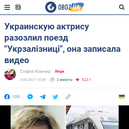
Украинскую актрису
разозлил поезд
"Укрзалізниці", она записала
видео
София Ковнир
Люди
3.06.2021 14:04
2 минуты
52,3 т.
1202