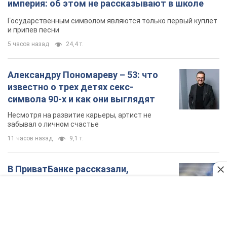
империя: об этом не рассказывают в школе
Государственным символом являются только первый куплет
и припев песни
5 часов назад
24,4 т.
Александру Пономареву – 53: что
известно о трех детях секс-
символа 90-х и как они выглядят
Несмотря на развитие карьеры, артист не
забывал о личном счастье
11 часов назад
9,1 т.
В ПриватБанке рассказали,
действительны ли доллары 1996
года: принимают ли обменники и
банки такие купюры
Что делать, если банки и обменники не
принимают старые доллары