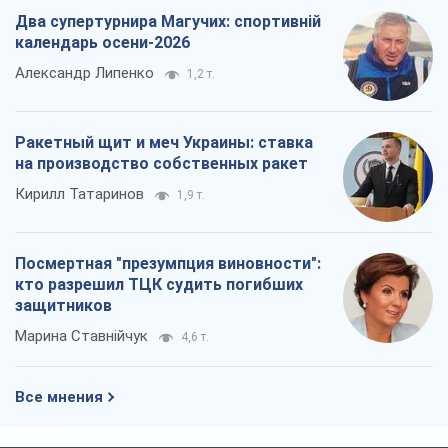
Два супертурнира Магучих: спортивній
календарь осени-2026
Александр Липенко
1,2 т.
Ракетный щит и меч Украины: ставка
на производство собственных ракет
Кирилл Татаринов
1,9 т.
Посмертная "презумпция виновности":
кто разрешил ТЦК судить погибших
защитников
Марина Ставнійчук
4,6 т.
Все мнения