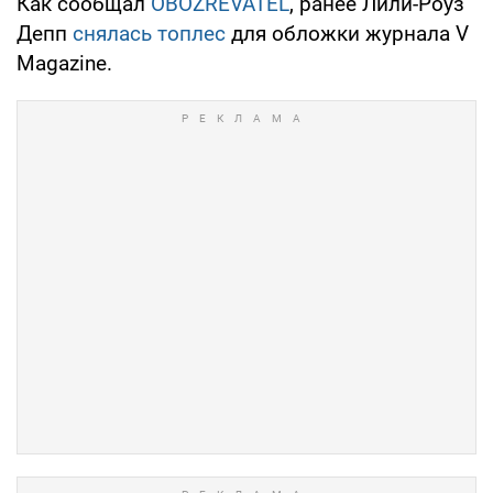
Как сообщал
OBOZREVATEL
, ранее Лили-Роуз
Депп
снялась топлес
для обложки журнала V
Magazine.