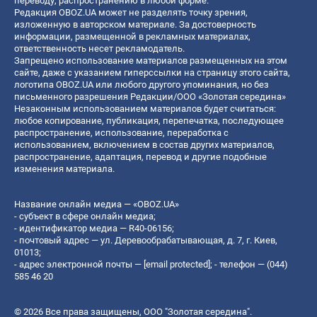
переводу, распространению в любой форме.
Редакция OBOZ.UA может не разделять точку зрения,
изложенную в авторском материале. За достоверность
информации, размещенной в рекламных материалах,
ответственность несет рекламодатель.
Запрещено использование материалов размещенных на этом
сайте, даже с указанием гиперссылки на страницу этого сайта,
логотипа OBOZ.UA или любого другого упоминания, но без
письменного разрешения Редакции/ООО «Золотая середина»
Незаконным использованием материалов будет считаться:
любое копирование, публикация, перепечатка, последующее
распространение, использование, переработка с
использованием, включением в состав других материалов,
распространение, адаптация, перевод и другие подобные
изменения материала.
Название онлайн медиа — «OBOZ.UA»
- субъект в сфере онлайн медиа;
- идентификатор медиа — R40-06156;
- почтовый адрес — ул. Деревообрабатывающая, д. 7, г. Киев,
01013;
- адрес электронной почты —
[email protected]
; - телефон — (044)
585 46 20
© 2026 Все права защищены, ООО "Золотая середина".