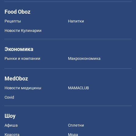
Food Oboz
Рецепты
Напитки
Новости Кулинарии
Экономика
Рынки и компании
Mакроэкономика
MedOboz
Новости медицины
MAMACLUB
Covid
Шоу
Афиша
Сплетни
Красота
Мода