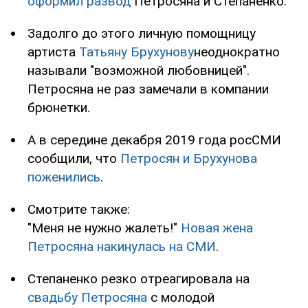
оформил развод
Петросяна и Степаненко.
Задолго до этого личную помощницу
артиста
Татьяну Брухунову
неоднократно
называли "возможной любовницей".
Петросяна не раз замечали в компании
брюнетки.
А в середине декабря 2019 года росСМИ
сообщили, что
Петросян и Брухунова
поженились
.
Смотрите также:
"Меня не нужно жалеть!"
Новая жена
Петросяна накинулась на СМИ
.
Степаненко резко отреагировала на
свадьбу Петросяна
с молодой