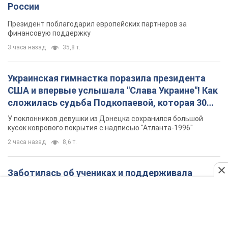
России
Президент поблагодарил европейских партнеров за
финансовую поддержку
3 часа назад
35,8 т.
Украинская гимнастка поразила президента
США и впервые услышала "Слава Украине"! Как
сложилась судьба Подкопаевой, которая 30
лет назад завоевала "золото" Олимпиады
У поклонников девушки из Донецка сохранился большой
кусок коврового покрытия с надписью "Атланта-1996"
2 часа назад
8,6 т.
Заботилась об учениках и поддерживала
учителей: в результате удара РФ по Киевской
области погибли директор киевского лицея, её
муж и внук
Вечная память жертвам российского террора
7 часов назад
18,6 т.