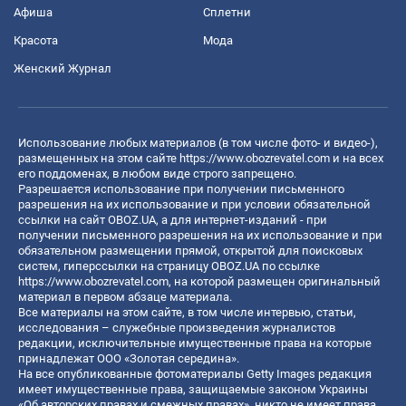
Афиша
Сплетни
Красота
Мода
Женский Журнал
Использование любых материалов (в том числе фото- и видео-),
размещенных на этом сайте
https://www.obozrevatel.com
и на всех
его поддоменах, в любом виде строго запрещено.
Разрешается использование при получении письменного
разрешения на их использование и при условии обязательной
ссылки на сайт OBOZ.UA, а для интернет-изданий - при
получении письменного разрешения на их использование и при
обязательном размещении прямой, открытой для поисковых
систем, гиперссылки на страницу OBOZ.UA по ссылке
https://www.obozrevatel.com
, на которой размещен оригинальный
материал в первом абзаце материала.
Все материалы на этом сайте, в том числе интервью, статьи,
исследования – служебные произведения журналистов
редакции, исключительные имущественные права на которые
принадлежат ООО «Золотая середина».
На все опубликованные фотоматериалы Getty Images редакция
имеет имущественные права, защищаемые законом Украины
«Об авторских правах и смежных правах», никто не имеет права