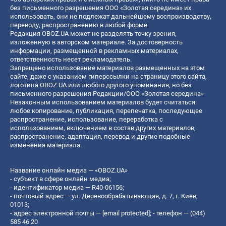
без письменного разрешения ООО «Золотая середина» их
использовать, они не подлежат дальнейшему воспроизводству,
переводу, распространению в любой форме.
Редакция OBOZ.UA может не разделять точку зрения,
изложенную в авторском материале. За достоверность
информации, размещенной в рекламных материалах,
ответственность несет рекламодатель.
Запрещено использование материалов размещенных на этом
сайте, даже с указанием гиперссылки на страницу этого сайта,
логотипа OBOZ.UA или любого другого упоминания, но без
письменного разрешения Редакции/ООО «Золотая середина»
Незаконным использованием материалов будет считаться:
любое копирование, публикация, перепечатка, последующее
распространение, использование, переработка с
использованием, включением в состав других материалов,
распространение, адаптация, перевод и другие подобные
изменения материала.
Название онлайн медиа — «OBOZ.UA»
- субъект в сфере онлайн медиа;
- идентификатор медиа — R40-06156;
- почтовый адрес — ул. Деревообрабатывающая, д. 7, г. Киев,
01013;
- адрес электронной почты —
[email protected]
; - телефон — (044)
585 46 20