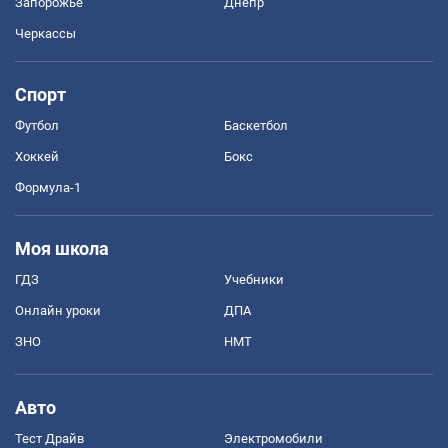
Запорожье
Днепр
Черкассы
Спорт
Футбол
Баскетбол
Хоккей
Бокс
Формула-1
Моя школа
ГДЗ
Учебники
Онлайн уроки
ДПА
ЗНО
НМТ
Авто
Тест Драйв
Электромобили