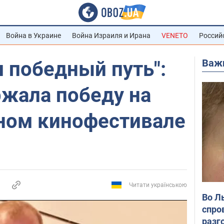
Война в Украине
Война Израиля и Ирана
VENETO
Россий
Важ
 победный путь":
ржала победу на
ом кинофестивале
Читати українською
Во Л
спро
разг