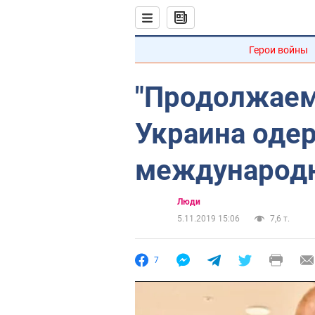
Герои войны
"Продолжаем
Украина оде
международн
Люди
5.11.2019 15:06
7,6 т.
7