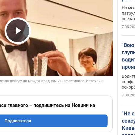
марш
На ме
адми
патрул
опера
Виде
7.08.20
Play Video
"Вою
глуп
води
проя
укра
Водите
попла
конфл
оскорб
Виде
7.08.20
рсе главного – подпишитесь на Новини на
"Не 
секс
Подписаться
Киев