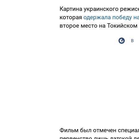
Картина украинского режисе
которая
одержала победу н
второе место на Токийском
В
Фильм был отмечен специа
первенство лишь датской ле