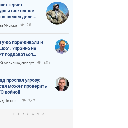
сия теряет
урсы вне плана:
 на самом деле
тует темп войны
9,8 т.
ей Мисюра
 уже переживали и
шее": Украине не
ит поддаваться
аянию из-за
8,8 т.
ей Марченко, эксперт
етного террора
ад проспал угрозу:
сия может проверить
О войной
3,9 т.
ид Невзлин