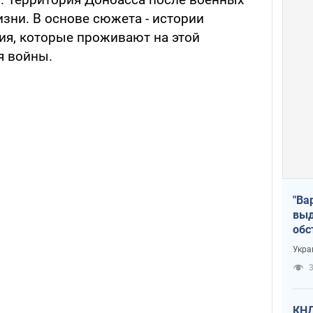
зни. В основе сюжета - истории
ия, которые проживают на этой
я войны.
"Ва
выд
обс
дро
Укра
офи
3
КНД