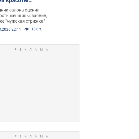
на красоты
рбил женщину
дник салона оценил
е химиотерапии,
ость женщины, заявив,
нее "мужская стрижка"
орелся скандал.
18,0 т.
8.2026 22:11