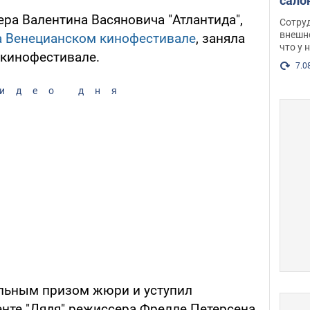
сало
оско
ра Валентина Васяновича "Атлантида",
Сотру
посл
внешн
а Венецианском кинофестивале
, заняла
что у 
разг
 кинофестивале.
Фото
7.0
идео дня
льным призом жюри и уступил
нте "Дядя" режиссера Фрелле Петерсена,