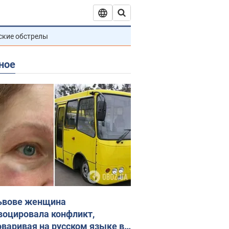
ские обстрелы
ное
ьвове женщина
воцировала конфликт,
оваривая на русском языке в