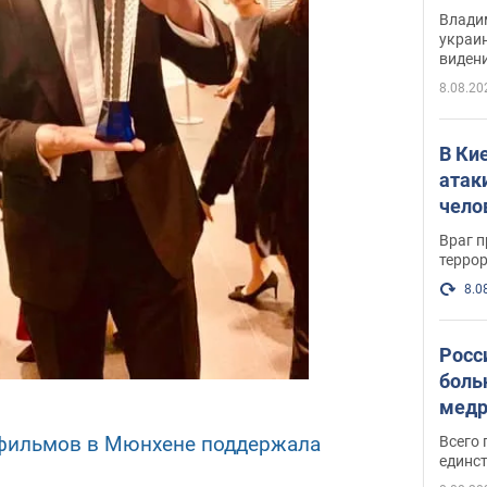
Инте
Владим
украи
виден
партне
8.08.20
В Ки
атак
чело
Враг 
терро
8.0
Росс
боль
медр
 фильмов в Мюнхене поддержала
Всего 
единст