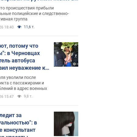
рутке: полиция составила
сто происшествия прибыли
нистративный протокол.
ьные полицейские и следственно-
тивная группа
о
11,6 т.
26 18:40
ют, потому что
ы": в Черновцах
тель автобуса
вил неуважение к
инским военным и
ля уволили после
тился за это.
икта с пассажирами и
лений в адрес военных
о
9,8 т.
26 15:47
следит за
уальностью": в
е консультант