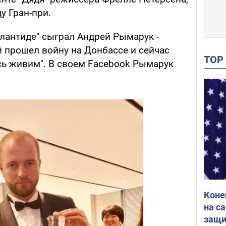
у Гран-при.
тлантиде" сыграл Андрей Рымарук -
 прошел войну на Донбассе и сейчас
TO
сь живим". В своем Facebook Рымарук
Коне
на с
защи