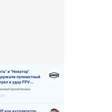
рта" и "Новатор"
ержали пулеметный
трел и удар FPV-
на, сохранив жизнь
инская Бронетехника
церу ВСУ
,5 т.
Р как катализатор