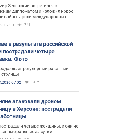
рвью с Безсмертным
ир Зеленский встретился с
нским дипломатом и изложил новое
ие войны и роли международных
ров в борьбе с Россией
741
26 07:00
еве в результате российской
и пострадали четыре
века. Фото
продолжает регулярный ракетный
р столицы
5,6 т.
8.2026 07:02
ияне атаковали дроном
ницу в Херсоне: пострадали
аботницы
пострадали четыре женщины, и они не
венные раненые за сутки