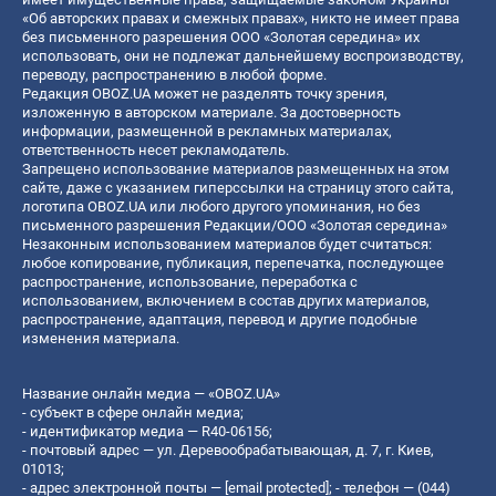
«Об авторских правах и смежных правах», никто не имеет права
без письменного разрешения ООО «Золотая середина» их
использовать, они не подлежат дальнейшему воспроизводству,
переводу, распространению в любой форме.
Редакция OBOZ.UA может не разделять точку зрения,
изложенную в авторском материале. За достоверность
информации, размещенной в рекламных материалах,
ответственность несет рекламодатель.
Запрещено использование материалов размещенных на этом
сайте, даже с указанием гиперссылки на страницу этого сайта,
логотипа OBOZ.UA или любого другого упоминания, но без
письменного разрешения Редакции/ООО «Золотая середина»
Незаконным использованием материалов будет считаться:
любое копирование, публикация, перепечатка, последующее
распространение, использование, переработка с
использованием, включением в состав других материалов,
распространение, адаптация, перевод и другие подобные
изменения материала.
Название онлайн медиа — «OBOZ.UA»
- субъект в сфере онлайн медиа;
- идентификатор медиа — R40-06156;
- почтовый адрес — ул. Деревообрабатывающая, д. 7, г. Киев,
01013;
- адрес электронной почты —
[email protected]
; - телефон — (044)