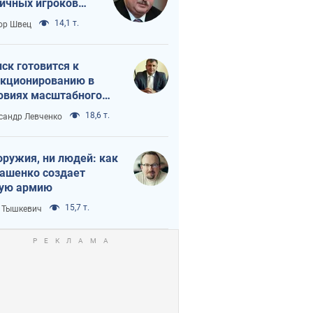
ичных игроков
 тайный план
14,1 т.
ор Швец
мпа и Путина?
ск готовится к
кционированию в
овиях масштабного
нного кризиса
18,6 т.
сандр Левченко
оружия, ни людей: как
ашенко создает
ую армию
15,7 т.
 Тышкевич