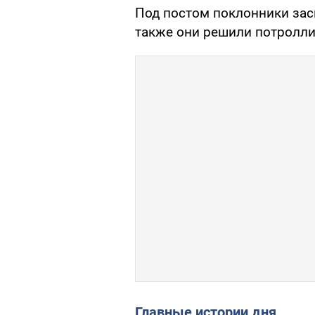
Под постом поклонники зас
также они решили потроллит
Главные истории дня