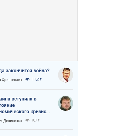
да закончится война?
11,2 т.
 Христензен
аина вступила в
тояние
номического кризиса.
ь ли свет в конце
9,0 т.
м Денисенко
неля?