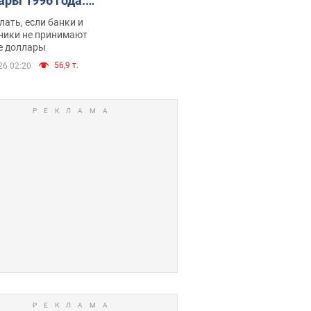
ары 1996 года:
имают ли
лать, если банки и
нники и банки
ники не принимают
е доллары
е купюры
56,9 т.
26 02:20