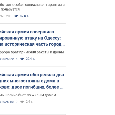
аментариев просил средства
ботает особая социальная гарантия и
е поселился
 пользуется
47,8 т.
26 07:00
ийская армия совершила
ированную атаку на Одессу:
ла историческая часть города,
 пострадавшие. Фото и видео
ррора враг применил ракеты и дроны
22,4 т.
8.2026 09:16
ийская армия обстреляла два
дних многоэтажных дома в
кове: двое погибших, более 20
радавших
умышленно бьет по жилым домам
2,4 т.
8.2026 10:10