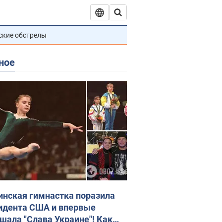
ские обстрелы
ное
инская гимнастка поразила
идента США и впервые
шала "Слава Украине"! Как