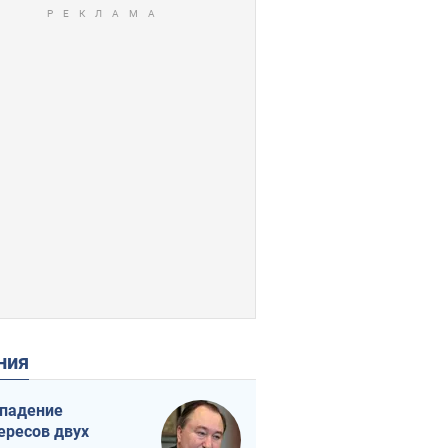
ения
падение
ересов двух