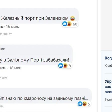
Ког
Юрий
Укр
сос
эко
Ест
Вади
тун