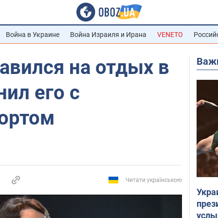
Война в Украине
Война Израиля и Ирана
VENETO
Россий
Важ
авился на отдых в
нил его с
ортом
Читати українською
Укра
през
услы