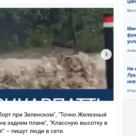
цин
или
Викт
Тра
Мин
фун
усл
вое
Алек
Ни 
Лук
нов
Игар
орт при Зеленском", "Точно Железный
на заднем плане", "Классную высотку в
" – пишут люди в сети.