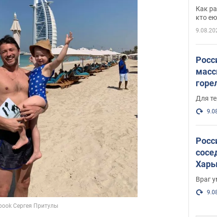
парл
Как ра
и гд
кто ею
9.08.20
Росс
масс
горе
есть
Для те
9.0
Росс
сосе
Харь
пост
Враг 
9.0