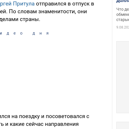
долл
ргей Притула
отправился в отпуск в
прин
Что де
ей. По словам знаменитости, они
обме
обмен
еделами страны.
стары
таки
9.08.20
идео дня
ился на поездку и посоветовался с
ть и какие сейчас направления