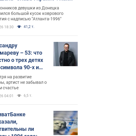
илась судьба Подкопаевой,
лонников девушки из Донецка
рая 30 лет назад завоевала
нился большой кусок коврового
ия с надписью "Атланта-1996"
ото" Олимпиады
41,2 т.
26 18:30
сандру
мареву – 53: что
стно о трех детях
-символа 90-х и
они выглядят
тря на развитие
ы, артист не забывал о
м счастье
6,5 т.
26 04:01
иватБанке
казали,
твительны ли