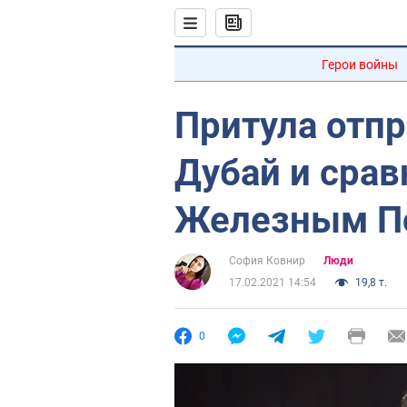
Герои войны
Притула отпр
Дубай и срав
Железным П
София Ковнир
Люди
17.02.2021 14:54
19,8 т.
0