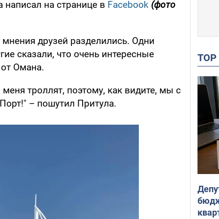
а написал на странице в
Facebook
(фото
, мнения друзей разделились. Одни
угие сказали, что очень интересные
TO
 от Омана.
 меня троллят, поэтому, как видите, мы с
орт!" – пошутил Притула.
Депу
бюдж
кварт