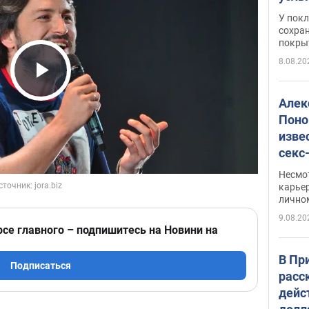
слож
У пок
кото
сохра
покрыт
"зол
8.08.20
Play Video
Алек
Поно
изве
секс
как 
Несмо
карьер
лично
9.08.20
рсе главного – подпишитесь на Новини на
В Пр
Подписаться
расс
дейс