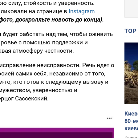
ю силу, стойкость и уверенность.
ликовали на странице в
Instagram
фото, доскролльте новость до конца).
TO
и будет работать над тем, чтобы оживить
оровье с помощью поддержки и
авая атмосферу честности.
исправление неисправности. Речь идет о
рсией самих себя, независимо от того,
м-то, кто готов к следующему вызову и
 мужеством, уверенностью и
ерцог Сассекский.
Киев
80-м
киев
оста
Какая 