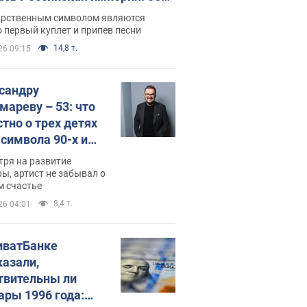
 не рассказывают в школе
арственным символом являются
 первый куплет и припев песни
14,8 т.
26 09:15
сандру
мареву – 53: что
стно о трех детях
-символа 90-х и
они выглядят
тря на развитие
ы, артист не забывал о
м счастье
8,4 т.
26 04:01
иватБанке
казали,
твительны ли
ары 1996 года: