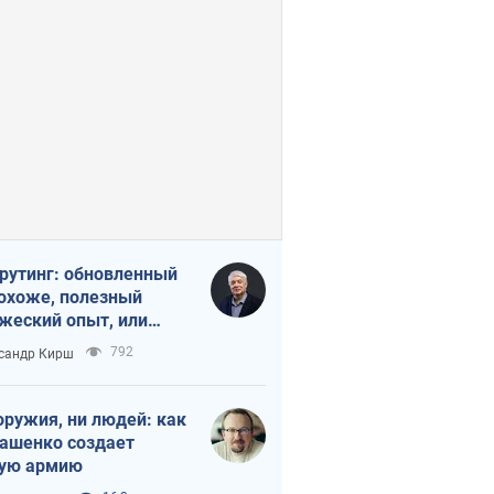
рутинг: обновленный
похоже, полезный
жеский опыт, или
лектика
792
сандр Кирш
бовательной трусости
оружия, ни людей: как
ашенко создает
ую армию