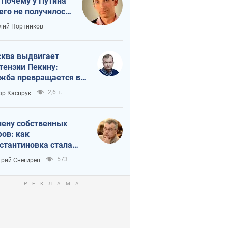
 Почему у Путина
его не получилось
краиной
лий Портников
ква выдвигает
тензии Пекину:
жба превращается в
исимость России от
2,6 т.
ор Каспрук
ая
лену собственных
ов: как
стантиновка стала
вной идеологической
573
рий Снегирев
ушкой для российских
упантов