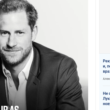
Рек
и, 
вра
Диа
Алек
тре
Ни 
Лук
нов