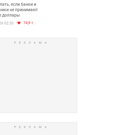
имают ли
лать, если банки и
нники и банки
ники не принимают
е доллары
е купюры
74,9 т.
26 02:20