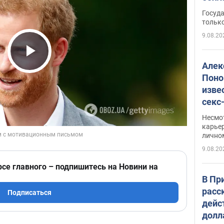
этом
Госуд
только
9.08.20
Play Video
Алек
Поно
изве
секс
как 
Несмо
карьер
лично
9.08.20
рсе главного – подпишитесь на Новини на
В Пр
расс
Подписаться
дейс
долл