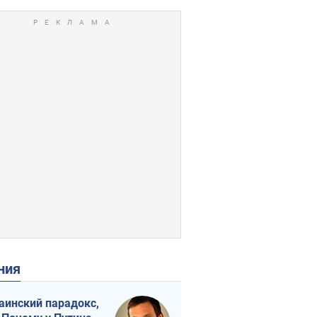
ения
аинский парадокс,