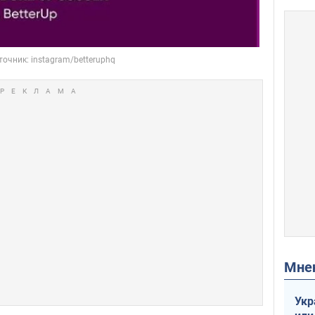
Мн
Укр