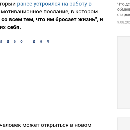
прин
оторый
ранее устроился на работу в
Что де
обме
обмен
л мотивационное послание, в котором
стары
таки
 со всем тем, что им бросает жизнь", и
9.08.20
их себя.
идео дня
 человек может открыться в новом