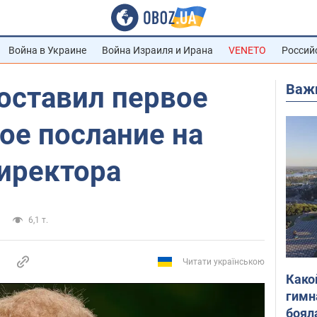
Война в Украине
Война Израиля и Ирана
VENETO
Россий
Важ
оставил первое
ое послание на
иректора
6,1 т.
Читати українською
Како
гимн
боял