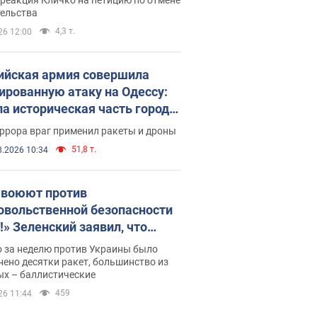
скреба "московского
тельства
ющего"
4,3 т.
26 12:00
ийская армия совершила
ированную атаку на Одессу:
ла историческая часть города,
 пострадавшие. Фото и видео
ррора враг применил ракеты и дроны
51,8 т.
8.2026 10:34
 воюют против
овольственной безопасности
!» Зеленский заявил, что
ийская армия вновь
о за неделю против Украины было
реляла порт в Одессе
ено десятки ракет, большинство из
ых – баллистические
459
26 11:44