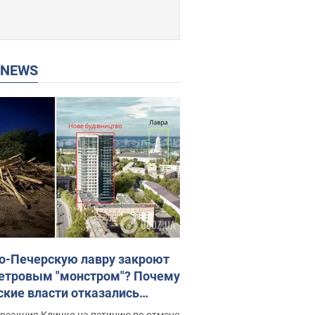
P NEWS
о-Печерскую лавру закроют
етровым "монстром"? Почему
ские власти отказались
новить строительство
реакция Кличко на петицию по отмене