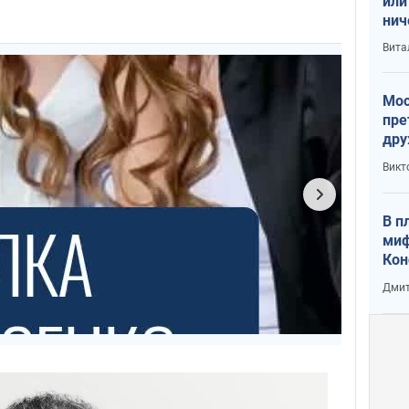
или
нич
с У
Вита
Мос
пре
дру
зав
Викт
Кит
В п
миф
Кон
гла
Дмит
лов
окк