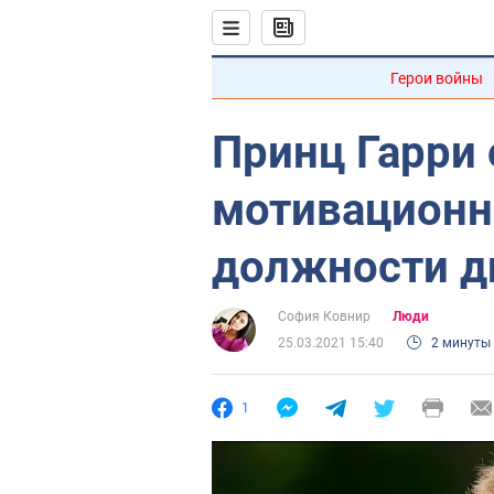
Герои войны
Принц Гарри 
мотивационн
должности д
София Ковнир
Люди
25.03.2021 15:40
2 минуты
1