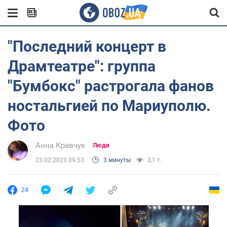
"Последний концерт в
Драмтеатре": группа
"Бумбокс" растрогала фанов
ностальгией по Мариуполю.
Фото
Анна Кравчук
Люди
23.02.2023 09:53
3 минуты
3,1 т.
24