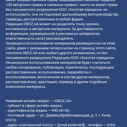
«Об авторских правах и смежных правах», никто не имеет права
без письменного разрешения ООО «Золотая середина» их
использовать, они не подлежат дальнейшему воспроизводству,
переводу, распространению в любой форме.
Редакция OBOZ.UA может не разделять точку зрения,
изложенную в авторском материале. За достоверность
информации, размещенной в рекламных материалах,
ответственность несет рекламодатель.
Запрещено использование материалов размещенных на этом
сайте, даже с указанием гиперссылки на страницу этого сайта,
логотипа OBOZ.UA или любого другого упоминания, но без
письменного разрешения Редакции/ООО «Золотая середина»
Незаконным использованием материалов будет считаться:
любое копирование, публикация, перепечатка, последующее
распространение, использование, переработка с
использованием, включением в состав других материалов,
распространение, адаптация, перевод и другие подобные
изменения материала.
Название онлайн медиа — «OBOZ.UA»
- субъект в сфере онлайн медиа;
- идентификатор медиа — R40-06156;
- почтовый адрес — ул. Деревообрабатывающая, д. 7, г. Киев,
01013;
- адрес электронной почты —
[email protected]
; - телефон — (044)