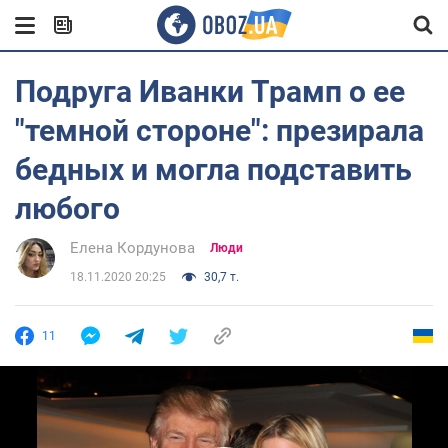
Подруга Иванки Трамп о ее
"темной стороне": презирала
бедных и могла подставить
любого
Елена Кордунова
Люди
18.11.2020 20:25
30,7 т.
11