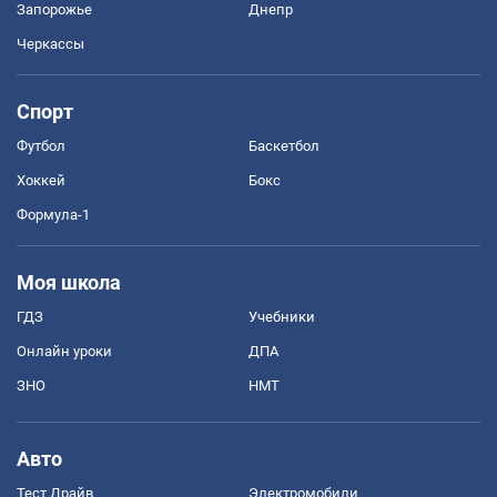
Запорожье
Днепр
Черкассы
Спорт
Футбол
Баскетбол
Хоккей
Бокс
Формула-1
Моя школа
ГДЗ
Учебники
Онлайн уроки
ДПА
ЗНО
НМТ
Авто
Тест Драйв
Электромобили