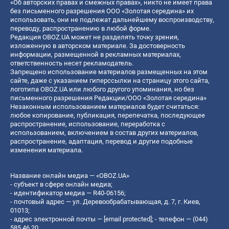
«Об авторских правах и смежных правах», никто не имеет права
без письменного разрешения ООО «Золотая середина» их
использовать, они не подлежат дальнейшему воспроизводству,
переводу, распространению в любой форме.
Редакция OBOZ.UA может не разделять точку зрения,
изложенную в авторском материале. За достоверность
информации, размещенной в рекламных материалах,
ответственность несет рекламодатель.
Запрещено использование материалов размещенных на этом
сайте, даже с указанием гиперссылки на страницу этого сайта,
логотипа OBOZ.UA или любого другого упоминания, но без
письменного разрешения Редакции/ООО «Золотая середина»
Незаконным использованием материалов будет считаться:
любое копирование, публикация, перепечатка, последующее
распространение, использование, переработка с
использованием, включением в состав других материалов,
распространение, адаптация, перевод и другие подобные
изменения материала.
Название онлайн медиа — «OBOZ.UA»
- субъект в сфере онлайн медиа;
- идентификатор медиа — R40-06156;
- почтовый адрес — ул. Деревообрабатывающая, д. 7, г. Киев,
01013;
- адрес электронной почты —
[email protected]
; - телефон — (044)
585 46 20