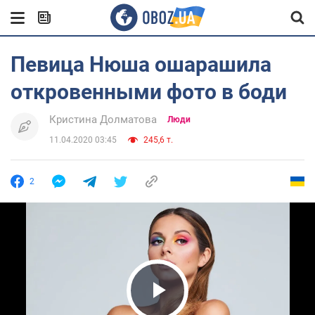
Певица Нюша ошарашила
откровенными фото в боди
Кристина Долматова
Люди
11.04.2020 03:45
245,6 т.
2