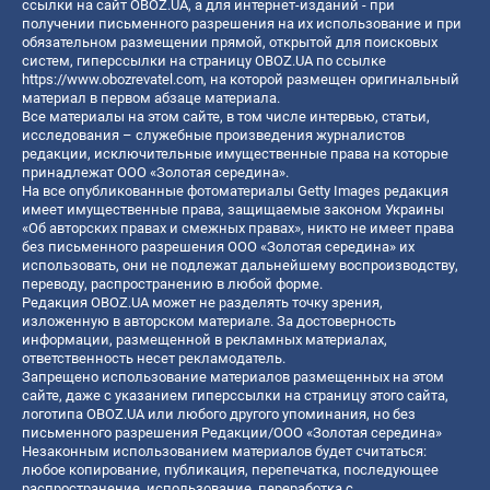
ссылки на сайт OBOZ.UA, а для интернет-изданий - при
получении письменного разрешения на их использование и при
обязательном размещении прямой, открытой для поисковых
систем, гиперссылки на страницу OBOZ.UA по ссылке
https://www.obozrevatel.com
, на которой размещен оригинальный
материал в первом абзаце материала.
Все материалы на этом сайте, в том числе интервью, статьи,
исследования – служебные произведения журналистов
редакции, исключительные имущественные права на которые
принадлежат ООО «Золотая середина».
На все опубликованные фотоматериалы Getty Images редакция
имеет имущественные права, защищаемые законом Украины
«Об авторских правах и смежных правах», никто не имеет права
без письменного разрешения ООО «Золотая середина» их
использовать, они не подлежат дальнейшему воспроизводству,
переводу, распространению в любой форме.
Редакция OBOZ.UA может не разделять точку зрения,
изложенную в авторском материале. За достоверность
информации, размещенной в рекламных материалах,
ответственность несет рекламодатель.
Запрещено использование материалов размещенных на этом
сайте, даже с указанием гиперссылки на страницу этого сайта,
логотипа OBOZ.UA или любого другого упоминания, но без
письменного разрешения Редакции/ООО «Золотая середина»
Незаконным использованием материалов будет считаться:
любое копирование, публикация, перепечатка, последующее
распространение, использование, переработка с