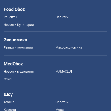
Food Oboz
Рецепты
Напитки
Новости Кулинарии
Экономика
Рынки и компании
Mакроэкономика
MedOboz
Новости медицины
MAMACLUB
Covid
Шоу
Афиша
Сплетни
Красота
Мода