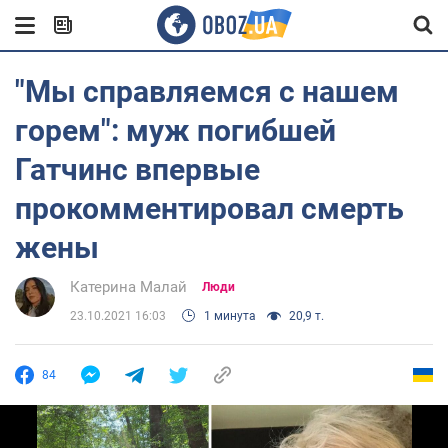
"Мы справляемся с нашем
горем": муж погибшей
Гатчинс впервые
прокомментировал смерть
жены
Катерина Малай
Люди
23.10.2021 16:03
1 минута
20,9 т.
84