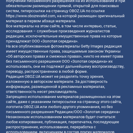
получении письменного разрешения на их использование и при
обязательном размещении прямой, открытой для поисковых
систем, гиперссылки на страницу OBOZ.UA по ссылке
https://www.obozrevatel.com
, на которой размещен оригинальный
материал в первом абзаце материала.
Все материалы на этом сайте, в том числе интервью, статьи,
исследования – служебные произведения журналистов
редакции, исключительные имущественные права на которые
принадлежат ООО «Золотая середина».
На все опубликованные фотоматериалы Getty Images редакция
имеет имущественные права, защищаемые законом Украины
«Об авторских правах и смежных правах», никто не имеет права
без письменного разрешения ООО «Золотая середина» их
использовать, они не подлежат дальнейшему воспроизводству,
переводу, распространению в любой форме.
Редакция OBOZ.UA может не разделять точку зрения,
изложенную в авторском материале. За достоверность
информации, размещенной в рекламных материалах,
ответственность несет рекламодатель.
Запрещено использование материалов размещенных на этом
сайте, даже с указанием гиперссылки на страницу этого сайта,
логотипа OBOZ.UA или любого другого упоминания, но без
письменного разрешения Редакции/ООО «Золотая середина»
Незаконным использованием материалов будет считаться:
любое копирование, публикация, перепечатка, последующее
распространение, использование, переработка с
использованием, включением в состав других материалов,