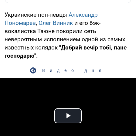
Украинские поп-певцы
Александр
Пономарев
,
Олег Винник
и его бэк-
вокалистка Таюне покорили сеть
невероятным исполнением одной из самых
известных колядок
"Добрий вечір тобі, пане
господарю".
Видео дня
Play Video