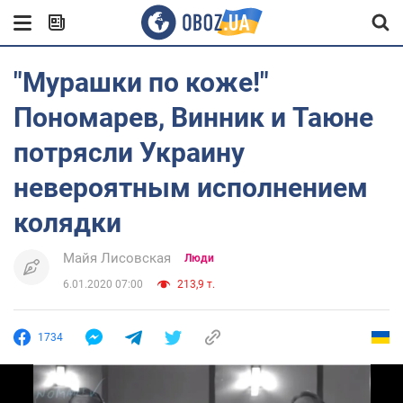
"Мурашки по коже!"
Пономарев, Винник и Таюне
потрясли Украину
невероятным исполнением
колядки
Майя Лисовская
Люди
6.01.2020 07:00
213,9 т.
1734